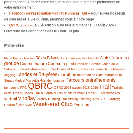
performances. Effacez votre fatigue musculaire et profitez pleinement de
votre entrainement !
Facebook de l'association Viroflay Running Trail –
Pour suivre nos récits
de courses et la vie du club, abonnez vous à notre page
QBRC 2026 –
La 16è édition aura lieu le dimanche 30 août 2026 !
Ouverture des inscriptions dès le lundi 1er juin
Mots-clés
Courir en
50km
Bièvre
Club
6h de Buc
25 bosses
Buc
Chaussée des Géants
groupe
Course nature
Course à pied
Cross de Chaville
Cross de la
Sablière
Ecotrail
Entraînement
Entre Dunes et Mer
Fractionnés
Jean De La Fon'trail
Landes et Bruyères
marathon
Jogging
marathon de Paris
marathon de
Parcours entraînements
Sénart
Marivel
Marvejols-Mende
nocturne
QBRC
Trail
pomponne
PPG
QBRC 2025
saison 2018-2019
Trail des
cerfs
Trail du Josas
Trail du Marivel
Trail du vieux lavoir
Trans'Ju Trail
versailles
Viroflay
vertrail
Viroflay Running Trail
Viroflay Running Trail; VRT; Viroflay;
Week-end Club
Yvelines
Course à pied
VMA