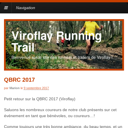
Navigation
Viroflay Running
Trail
Bienvenue sur le site des runners et trailers de Viroflay !
QBRC 2017
par
Marion
le
9 septembre 2017
Petit retour sur la QBRC 2017 (Viroflay)
Saluons les nombreux coureurs de notre club présents sur cet
événement en tant que bénévoles, ou coureurs…!
Comme toujours une très bonne ambiance, du beau temps, et un