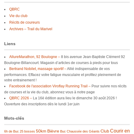
QBRC
Vie du club
Récits de coureurs
Archives – Trail du Marivel
Liens
AllureMarathon, 92 Boulogne –
8 bis avenue Jean-Baptiste Clément 92
Boulogne-Billancourt. Magasin d’articles de courses à pieds pour tous
Bertrand Nobilet, massage sportif –
Allié indispensable de vos
performances. Effacez votre fatigue musculaire et profitez pleinement de
votre entrainement !
Facebook de l'association Viroflay Running Trail –
Pour suivre nos récits
de courses et la vie du club, abonnez vous à notre page
QBRC 2026 –
La 16è édition aura lieu le dimanche 30 août 2026 !
Ouverture des inscriptions dès le lundi 1er juin
Mots-clés
Courir en
50km
Bièvre
Club
6h de Buc
25 bosses
Buc
Chaussée des Géants