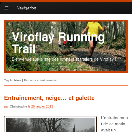
Navigation
Viroflay Running
Trail
Bienvenue sur le site des runners et trailers de Viroflay !
Tag Archives | Parcours entraînements
Entraînement, neige… et galette
par
Christophe
le
20 janvier 2013
L’entraînemen
t de ce matin
avait un