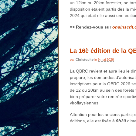
un 12km ou 20km forestier, ne tard
disposition étaient partis dès la m
2024 qui était elle aussi une éditio
=> Rendez-vous sur
onsinscrit
La 16è édition de la Q
par
Christophe
le
9 mai 2026
La QBRC revient et aura lieu le d
prépare, les demandes d’autorisat
inscriptions pour la QBRC 2026 se
de 12 ou 20km au sein des forêts 
bien préparer votre rentrée sport
viroflaysiennes.
Attention pour les anciens partici
éditions, elle est fixée à
9h30
dima