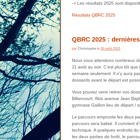
-> Les résultats 2025 sont disponi
Résultats QBRC 2025
QBRC 2025 : dernières
par
Christophe
le
30 août 2025
Nous vous attendons nombreux dim
11 août au soir. C’est plus tôt qu
semaine seulement. Il n’y aura pas 
dossards avant le départ est possi
Vous pouvez venir retirer vos dos
Billancourt, 8bis avenue Jean Bap
gymnase Gaillon lieu de départ / 
Le parcours emprunte les deux parti
parcours sera balisé. Il convient d’
technique. A quelques endroits du
les deux parties de forêt, le parcou