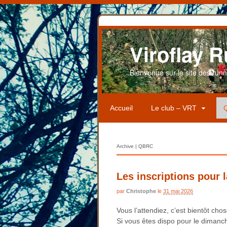
Viroflay R
Bienvenue sur le site des runner
Accueil
Le club – VRT
Q
Archive | QBRC
Les inscriptions pour 
par
Christophe
le
31 mai 2026
Vous l’attendiez, c’est bientôt cho
Si vous êtes dispo pour le diman