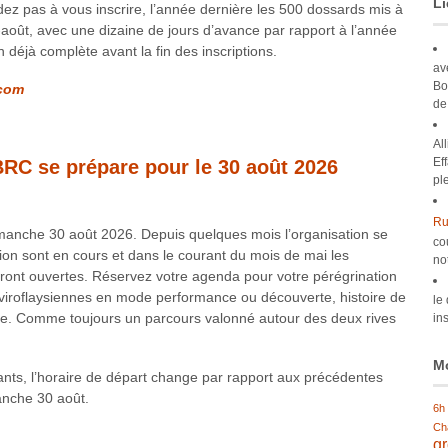
Li
ez pas à vous inscrire, l’année dernière les 500 dossards mis à
i-août, avec une dizaine de jours d’avance par rapport à l’année
n déjà complète avant la fin des inscriptions.
av
Bo
.com
de
Al
Ef
BRC se prépare pour le 30 août 2026
pl
Ru
imanche 30 août 2026. Depuis quelques mois l’organisation se
co
ion sont en cours et dans le courant du mois de mai les
no
ront ouvertes. Réservez votre agenda pour votre pérégrination
viroflaysiennes en mode performance ou découverte, histoire de
le
ive. Comme toujours un parcours valonné autour des deux rives
ins
Mo
pants, l’horaire de départ change par rapport aux précédentes
nche 30 août.
6h
Ch
g