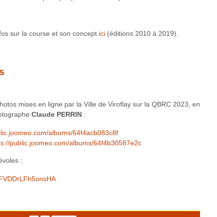
nfos sur la course et son concept
ici
(éditions 2010 à 2019).
s
otos mises en ligne par la Ville de Viroflay sur la QBRC 2023, en
photographe
Claude PERRIN
:
ublic.joomeo.com/albums/64f4acb083c8f
ps://public.joomeo.com/albums/64f4b30587e2c
évoles :
Lh6FVDDrLFh5onsHA