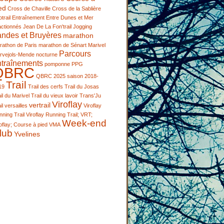
ed
Cross de Chaville
Cross de la Sablière
trail
Entraînement
Entre Dunes et Mer
actionnés
Jean De La Fon'trail
Jogging
andes et Bruyères
marathon
rathon de Paris
marathon de Sénart
Marivel
Parcours
rvejols-Mende
nocturne
ntraînements
pomponne
PPG
QBRC
QBRC 2025
saison 2018-
Trail
19
Trail des cerfs
Trail du Josas
il du Marivel
Trail du vieux lavoir
Trans'Ju
Viroflay
vertrail
il
versailles
Viroflay
ning Trail
Viroflay Running Trail; VRT;
Week-end
oflay; Course à pied
VMA
lub
Yvelines