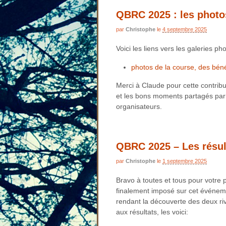
QBRC 2025 : les photo
par
Christophe
le
4 septembre 2025
Voici les liens vers les galeries 
photos de la course, des béné
Merci à Claude pour cette contri
et les bons moments partagés par t
organisateurs.
QBRC 2025 – Les résul
par
Christophe
le
1 septembre 2025
Bravo à toutes et tous pour votre p
finalement imposé sur cet événeme
rendant la découverte des deux riv
aux résultats, les voici: