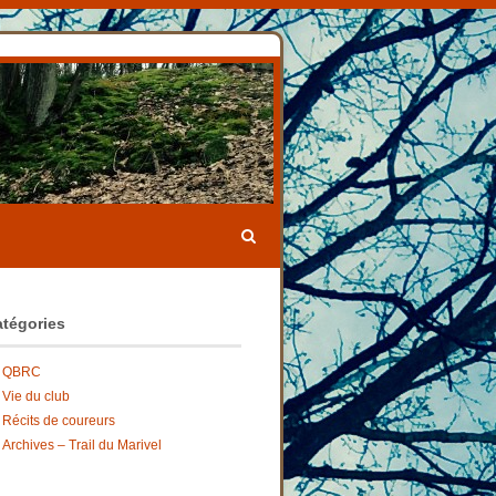
tégories
QBRC
Vie du club
Récits de coureurs
Archives – Trail du Marivel