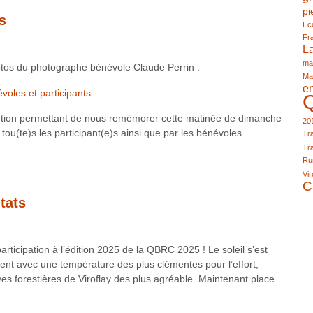
pi
s
Eco
Fr
L
ma
photos du photographe bénévole Claude Perrin :
Ma
e
voles et participants
bution permettant de nous remémorer cette matinée de dimanche
20
ou(te)s les participant(e)s ainsi que par les bénévoles
Tra
Tra
Run
Vir
C
tats
articipation à l’édition 2025 de la QBRC 2025 ! Le soleil s’est
nt avec une température des plus clémentes pour l’effort,
es forestières de Viroflay des plus agréable. Maintenant place