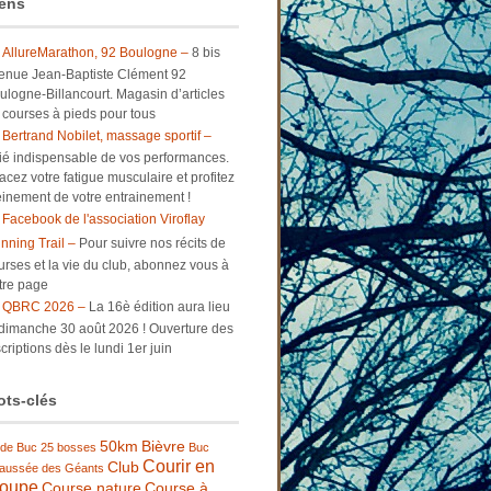
ens
AllureMarathon, 92 Boulogne –
8 bis
enue Jean-Baptiste Clément 92
ulogne-Billancourt. Magasin d’articles
 courses à pieds pour tous
Bertrand Nobilet, massage sportif –
lié indispensable de vos performances.
facez votre fatigue musculaire et profitez
einement de votre entrainement !
Facebook de l'association Viroflay
nning Trail –
Pour suivre nos récits de
urses et la vie du club, abonnez vous à
tre page
QBRC 2026 –
La 16è édition aura lieu
 dimanche 30 août 2026 ! Ouverture des
criptions dès le lundi 1er juin
ts-clés
50km
Bièvre
 de Buc
25 bosses
Buc
Courir en
Club
aussée des Géants
roupe
Course nature
Course à