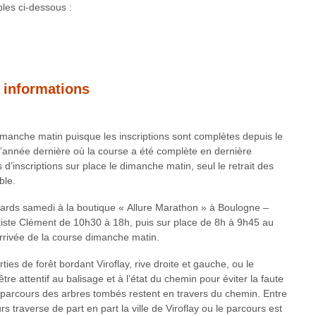
bles ci-dessous :
 informations
anche matin puisque les inscriptions sont complètes depuis le
e l’année dernière où la course a été complète en dernière
d’inscriptions sur place le dimanche matin, seul le retrait des
ble.
sards samedi à la boutique « Allure Marathon » à Boulogne –
tiste Clément de 10h30 à 18h, puis sur place de 8h à 9h45 au
arrivée de la course dimanche matin.
es de forêt bordant Viroflay, rive droite et gauche, ou le
être attentif au balisage et à l’état du chemin pour éviter la faute
 parcours des arbres tombés restent en travers du chemin. Entre
rs traverse de part en part la ville de Viroflay ou le parcours est