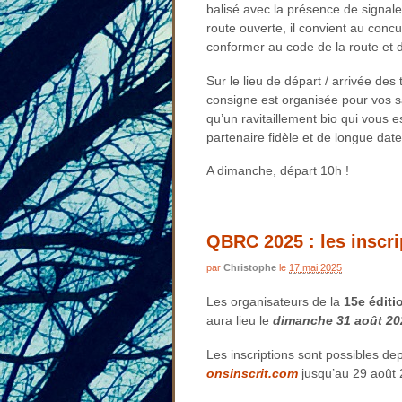
balisé avec la présence de signale
route ouverte, il convient au con
conformer au code de la route et d’e
Sur le lieu de départ / arrivée de
consigne est organisée pour vos sa
qu’un ravitaillement bio qui vous 
partenaire fidèle et de longue dat
A dimanche, départ 10h !
QBRC 2025 : les inscri
par
Christophe
le
17 mai 2025
Les organisateurs de la
15e éditi
aura lieu le
dimanche 31 août 20
Les inscriptions sont possibles de
onsinscrit.com
jusqu’au 29 août 