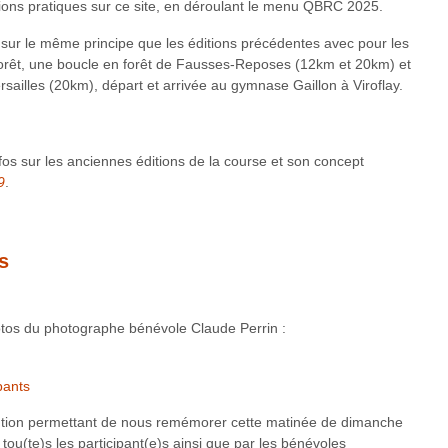
tions pratiques sur ce site, en déroulant le menu QBRC 2025.
 sur le même principe que les éditions précédentes avec pour les
orêt, une boucle en forêt de Fausses-Reposes (12km et 20km) et
sailles (20km), départ et arrivée au gymnase Gaillon à Viroflay.
nfos sur les anciennes éditions de la course et son concept
9
.
s
photos du photographe bénévole Claude Perrin :
pants
bution permettant de nous remémorer cette matinée de dimanche
ou(te)s les participant(e)s ainsi que par les bénévoles