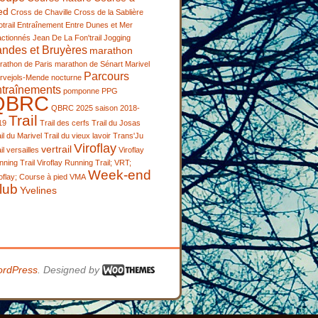
ed
Cross de Chaville
Cross de la Sablière
trail
Entraînement
Entre Dunes et Mer
actionnés
Jean De La Fon'trail
Jogging
andes et Bruyères
marathon
rathon de Paris
marathon de Sénart
Marivel
Parcours
rvejols-Mende
nocturne
ntraînements
pomponne
PPG
QBRC
QBRC 2025
saison 2018-
Trail
19
Trail des cerfs
Trail du Josas
il du Marivel
Trail du vieux lavoir
Trans'Ju
Viroflay
vertrail
il
versailles
Viroflay
ning Trail
Viroflay Running Trail; VRT;
Week-end
oflay; Course à pied
VMA
lub
Yvelines
rdPress
. Designed by