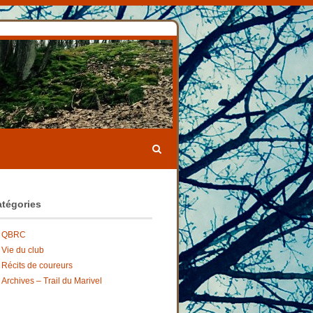
tégories
QBRC
Vie du club
Récits de coureurs
Archives – Trail du Marivel