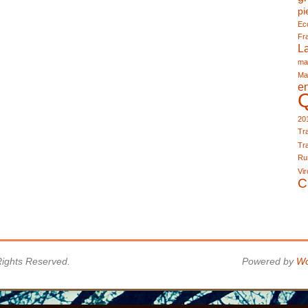
pi
Eco
Fr
L
ma
Ma
e
20
Tra
Tra
Run
Vir
C
 Rights Reserved.
Powered by
Wo