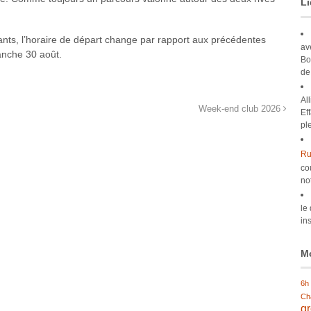
Li
pants, l’horaire de départ change par rapport aux précédentes
av
nche 30 août.
Bo
de
Al
Week-end club 2026
Ef
pl
Ru
co
no
le
ins
Mo
6h
Ch
g