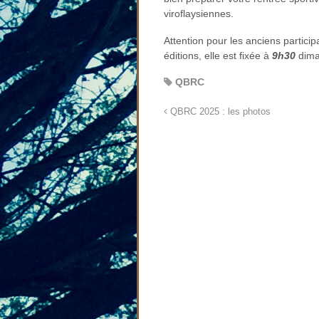
viroflaysiennes.
Attention pour les anciens partici
éditions, elle est fixée à
9h30
dima
QBRC
QBRC 2025 : les photos