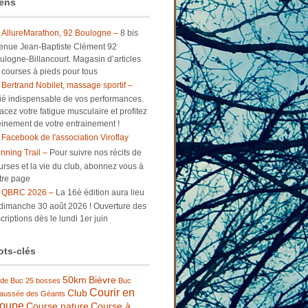
ens
AllureMarathon, 92 Boulogne –
8 bis
enue Jean-Baptiste Clément 92
ulogne-Billancourt. Magasin d’articles
 courses à pieds pour tous
Bertrand Nobilet, massage sportif –
lié indispensable de vos performances.
facez votre fatigue musculaire et profitez
einement de votre entrainement !
Facebook de l'association Viroflay
nning Trail –
Pour suivre nos récits de
urses et la vie du club, abonnez vous à
tre page
QBRC 2026 –
La 16è édition aura lieu
 dimanche 30 août 2026 ! Ouverture des
criptions dès le lundi 1er juin
ts-clés
50km
Bièvre
 de Buc
25 bosses
Buc
Courir en
Club
aussée des Géants
roupe
Course nature
Course à