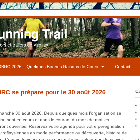
unning Trail
s et trailers de Viroflay !
BRC 2026 – Quelques Bonnes Raisons de Courir
Contact
BRC se prépare pour le 30 août 2026
Ca
imanche 30 août 2026. Depuis quelques mois l’organisation se
ion sont en cours et dans le courant du mois de mai les
ront ouvertes. Réservez votre agenda pour votre pérégrination
viroflaysiennes en mode performance ou découverte, histoire de
ive. Comme toujours un parcours valonné autour des deux rives