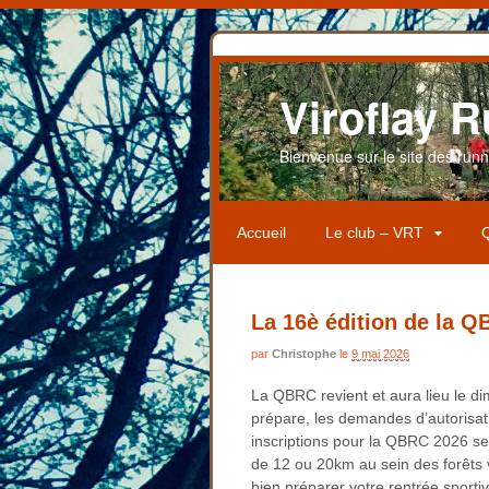
Viroflay R
Bienvenue sur le site des runner
Accueil
Le club – VRT
Q
La 16è édition de la Q
par
Christophe
le
9 mai 2026
La QBRC revient et aura lieu le d
prépare, les demandes d’autorisat
inscriptions pour la QBRC 2026 se
de 12 ou 20km au sein des forêts 
bien préparer votre rentrée sport