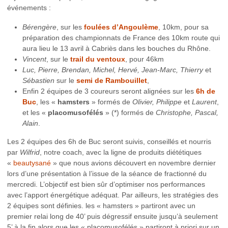
événements :
Bérengère
, sur les
foulées d’Angoulème
, 10km, pour sa
préparation des championnats de France des 10km route qui
aura lieu le 13 avril à Cabriès dans les bouches du Rhône.
Vincent
, sur le
trail du ventoux
, pour 46km
Luc, Pierre, Brendan, Michel, Hervé, Jean-Marc, Thierry
et
Sébastien
sur le
semi de Rambouillet
,
Enfin 2 équipes de 3 coureurs seront alignées sur les
6h de
Buc
, les «
hamsters
» formés de
Olivier, Philippe
et
Laurent
,
et les «
placomusofélés
» (*) formés de
Christophe, Pascal,
Alain
.
Les 2 équipes des 6h de Buc seront suivis, conseillés et nourris
par
Wilfrid
, notre coach, avec la ligne de produits diététiques
«
beautysané
» que nous avions découvert en novembre dernier
lors d’une présentation à l’issue de la séance de fractionné du
mercredi. L’objectif est bien sûr d’optimiser nos performances
avec l’apport énergétique adéquat. Par ailleurs, les stratégies des
2 équipes sont définies. les « hamsters » partiront avec un
premier relai long de 40’ puis dégressif ensuite jusqu’à seulement
5’ à la fin alors que les « placomusofélés » partiront à priori sur un