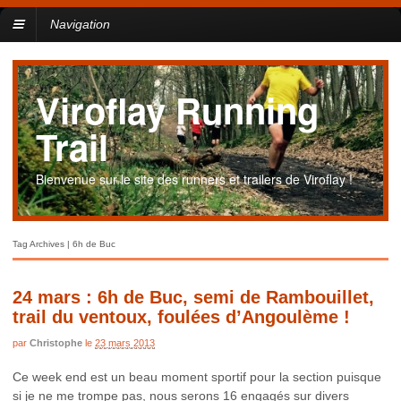
Navigation
Viroflay Running
Trail
Bienvenue sur le site des runners et trailers de Viroflay !
Tag Archives | 6h de Buc
24 mars : 6h de Buc, semi de Rambouillet,
trail du ventoux, foulées d’Angoulème !
par
Christophe
le
23 mars 2013
Ce week end est un beau moment sportif pour la section puisque
si je ne me trompe pas, nous serons 16 engagés sur divers