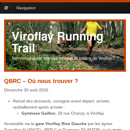
Navigation
Viroflay Running
Trail
Bienvenue sur le site des runners et trailers de Viroflay !
QBRC – Où nous trouver ?
Dimanche 30 août 2026 :
Retrait des dossards, consigne avant départ, arrivée,
ravitaillement après arrivée
:
Gymnase Gaillon
, 28 rue Chanzy, à Viroflay.
Accessible via la
gare Viroflay Rive Gauche
par les lignes
Transilien N (SNCF), RER C et Tramway T6 (RATP), ou la
gare