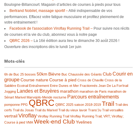
Boulogne-Billancourt. Magasin d’articles de courses à pieds pour tous
Bertrand Nobilet, massage sportif –
Allié indispensable de vos
performances. Effacez votre fatigue musculaire et profitez pleinement de
votre entrainement !
Facebook de l'association Viroflay Running Trail –
Pour suivre nos récits
de courses et la vie du club, abonnez vous à notre page
QBRC 2026 –
La 16è édition aura lieu le dimanche 30 août 2026 !
Ouverture des inscriptions dès le lundi 1er juin
Mots-clés
Courir en
50km
Bièvre
Club
6h de Buc
25 bosses
Buc
Chaussée des Géants
groupe
Course nature
Course à pied
Cross de Chaville
Cross de la
Sablière
Ecotrail
Entraînement
Entre Dunes et Mer
Fractionnés
Jean De La Fon'trail
Landes et Bruyères
marathon
Jogging
marathon de Paris
marathon de
Parcours entraînements
Sénart
Marivel
Marvejols-Mende
nocturne
QBRC
Trail
pomponne
PPG
QBRC 2025
saison 2018-2019
Trail des
cerfs
Trail du Josas
Trail du Marivel
Trail du vieux lavoir
Trans'Ju Trail
versailles
Viroflay
vertrail
Viroflay Running Trail
Viroflay Running Trail; VRT; Viroflay;
Week-end Club
Yvelines
Course à pied
VMA