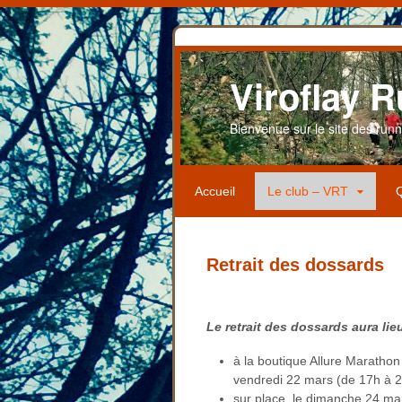
Viroflay R
Bienvenue sur le site des runner
Accueil
Le club – VRT
Q
Retrait des dossards
Le retrait des dossards aura lie
à la boutique Allure Maratho
vendredi 22 mars (de 17h à 2
sur place, le dimanche 24 ma