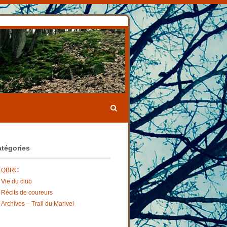
tégories
QBRC
Vie du club
Récits de coureurs
Archives – Trail du Marivel