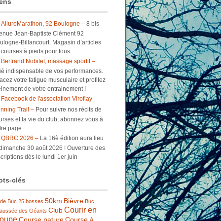
ens
AllureMarathon, 92 Boulogne –
8 bis
enue Jean-Baptiste Clément 92
ulogne-Billancourt. Magasin d’articles
 courses à pieds pour tous
Bertrand Nobilet, massage sportif –
lié indispensable de vos performances.
facez votre fatigue musculaire et profitez
einement de votre entrainement !
Facebook de l'association Viroflay
nning Trail –
Pour suivre nos récits de
urses et la vie du club, abonnez vous à
tre page
QBRC 2026 –
La 16è édition aura lieu
 dimanche 30 août 2026 ! Ouverture des
criptions dès le lundi 1er juin
ts-clés
50km
Bièvre
 de Buc
25 bosses
Buc
Courir en
Club
aussée des Géants
roupe
Course nature
Course à