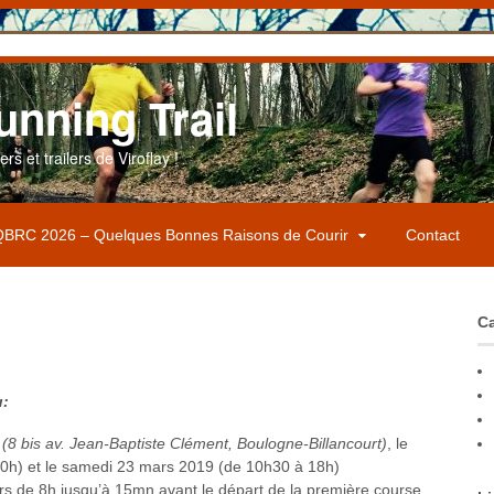
unning Trail
s et trailers de Viroflay !
BRC 2026 – Quelques Bonnes Raisons de Courir
Contact
Ca
u:
n
(8 bis av. Jean-Baptiste Clément, Boulogne-Billancourt)
, le
0h) et le samedi 23 mars 2019 (de 10h30 à 18h)
rs de 8h jusqu’à 15mn avant le départ de la première course.