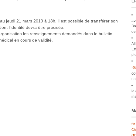
Li
av
’au jeudi 21 mars 2019 à 18h, il est possible de transférer son
Bo
dont l’identité devra être précisée.
de
’organisation les renseignements demandés dans le bulletin
 médical en cours de validité.
Al
Ef
pl
Ru
co
no
le
ins
Mo
6h
Ch
g