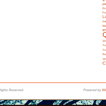
pi
Eco
Fr
L
ma
Ma
e
20
Tra
Tra
Run
Vir
C
 Rights Reserved.
Powered by
Wo