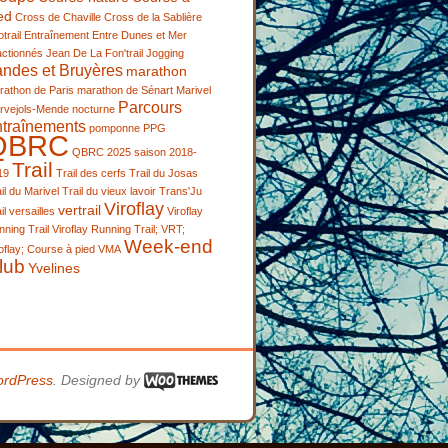
ed
Cross de Chaville
Cross de la Sablière
trail
Entraînement
Entre Dunes et Mer
actionnés
Jean De La Fon'trail
Jogging
andes et Bruyères
marathon
rathon de Paris
marathon de Sénart
Marivel
Parcours
rvejols-Mende
nocturne
ntraînements
pomponne
PPG
QBRC
QBRC 2025
saison 2018-
Trail
19
Trail des cerfs
Trail du Josas
il du Marivel
Trail du vieux lavoir
Trans'Ju
Viroflay
vertrail
il
versailles
Viroflay
ning Trail
Viroflay Running Trail; VRT;
Week-end
oflay; Course à pied
VMA
lub
Yvelines
rdPress
. Designed by