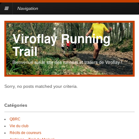
Navigation
Viroflay Running
Trail
Bienvenue sur le site des runners et trailers de Viroflay !
Sorry, no posts matched your criteria.
Catégories
QBRC
Vie du club
Récits de coureurs