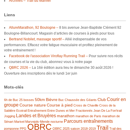
Archives – Trail du Marivel
Liens
AllureMarathon, 92 Boulogne –
8 bis avenue Jean-Baptiste Clément 92
Boulogne-Billancourt. Magasin d’articles de courses à pieds pour tous
Bertrand Nobilet, massage sportif –
Allié indispensable de vos
performances. Effacez votre fatigue musculaire et profitez pleinement de
votre entrainement !
Facebook de l'association Viroflay Running Trail –
Pour suivre nos récits
de courses et la vie du club, abonnez vous à notre page
QBRC 2026 –
La 16è édition aura lieu le dimanche 30 août 2026 !
Ouverture des inscriptions dès le lundi 1er juin
Mots-clés
Courir en
50km
Bièvre
Club
6h de Buc
25 bosses
Buc
Chaussée des Géants
groupe
Course nature
Course à pied
Cross de Chaville
Cross de la
Sablière
Ecotrail
Entraînement
Entre Dunes et Mer
Fractionnés
Jean De La Fon'trail
Landes et Bruyères
marathon
Jogging
marathon de Paris
marathon de
Parcours entraînements
Sénart
Marivel
Marvejols-Mende
nocturne
QBRC
Trail
pomponne
PPG
QBRC 2025
saison 2018-2019
Trail des