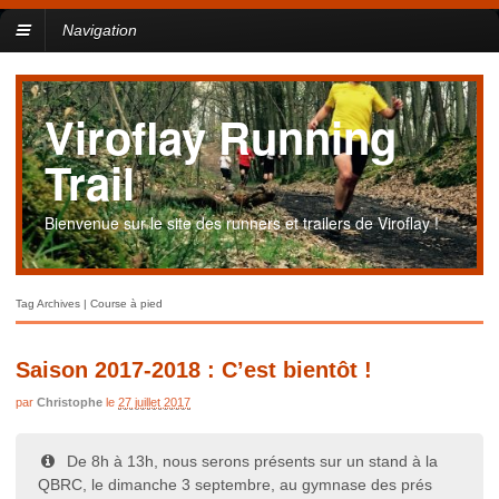
Navigation
Viroflay Running
Trail
Bienvenue sur le site des runners et trailers de Viroflay !
Tag Archives | Course à pied
Saison 2017-2018 : C’est bientôt !
par
Christophe
le
27 juillet 2017
De 8h à 13h, nous serons présents sur un stand à la
QBRC, le dimanche 3 septembre, au gymnase des prés