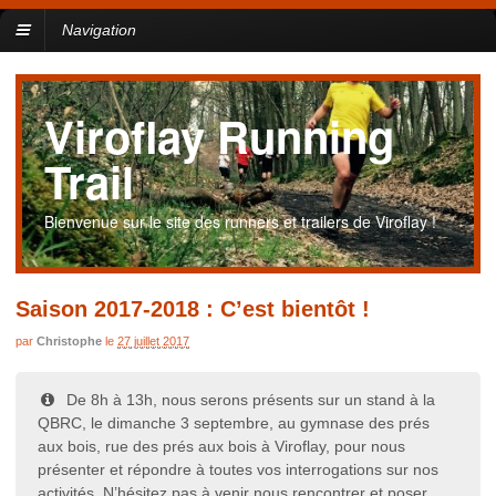
Navigation
Viroflay Running
Trail
Bienvenue sur le site des runners et trailers de Viroflay !
Saison 2017-2018 : C’est bientôt !
par
Christophe
le
27 juillet 2017
De 8h à 13h, nous serons présents sur un stand à la
QBRC, le dimanche 3 septembre, au gymnase des prés
aux bois, rue des prés aux bois à Viroflay, pour nous
présenter et répondre à toutes vos interrogations sur nos
activités. N’hésitez pas à venir nous rencontrer et poser