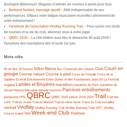
Boulogne-Billancourt. Magasin d’articles de courses à pieds pour tous
Bertrand Nobilet, massage sportif –
Allié indispensable de vos
performances. Effacez votre fatigue musculaire et profitez pleinement de
votre entrainement !
Facebook de l'association Viroflay Running Trail –
Pour suivre nos récits
de courses et la vie du club, abonnez vous à notre page
QBRC 2026 –
La 16è édition aura lieu le dimanche 30 août 2026 !
Ouverture des inscriptions dès le lundi 1er juin
Mots-clés
Courir en
50km
Bièvre
Club
6h de Buc
25 bosses
Buc
Chaussée des Géants
groupe
Course nature
Course à pied
Cross de Chaville
Cross de la
Sablière
Ecotrail
Entraînement
Entre Dunes et Mer
Fractionnés
Jean De La Fon'trail
Landes et Bruyères
marathon
Jogging
marathon de Paris
marathon de
Parcours entraînements
Sénart
Marivel
Marvejols-Mende
nocturne
QBRC
Trail
pomponne
PPG
QBRC 2025
saison 2018-2019
Trail des
cerfs
Trail du Josas
Trail du Marivel
Trail du vieux lavoir
Trans'Ju Trail
versailles
Viroflay
vertrail
Viroflay Running Trail
Viroflay Running Trail; VRT; Viroflay;
Week-end Club
Yvelines
Course à pied
VMA