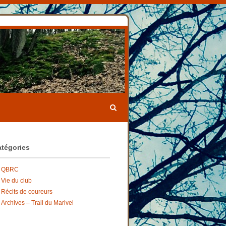
tégories
QBRC
Vie du club
Récits de coureurs
Archives – Trail du Marivel