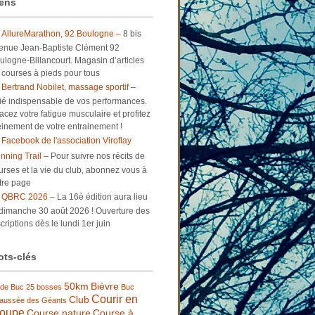
ens
AllureMarathon, 92 Boulogne –
8 bis
enue Jean-Baptiste Clément 92
ulogne-Billancourt. Magasin d’articles
 courses à pieds pour tous
Bertrand Nobilet, massage sportif –
lié indispensable de vos performances.
facez votre fatigue musculaire et profitez
einement de votre entrainement !
Facebook de l'association Viroflay
nning Trail –
Pour suivre nos récits de
urses et la vie du club, abonnez vous à
tre page
QBRC 2026 –
La 16è édition aura lieu
 dimanche 30 août 2026 ! Ouverture des
criptions dès le lundi 1er juin
ts-clés
50km
Bièvre
 de Buc
25 bosses
Buc
Courir en
Club
aussée des Géants
roupe
Course nature
Course à