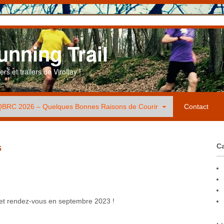
unning Trail
s et trailers de Viroflay !
BRC 2026 – Quelques Bonnes Raisons de Courir
Contact
s
Ca
 et rendez-vous en septembre 2023 !