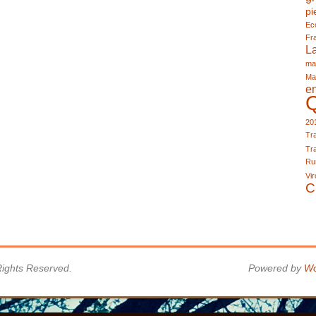
pi
Eco
Fr
L
ma
Ma
e
20
Tra
Tra
Run
Vir
C
 Rights Reserved.
Powered by
Wo