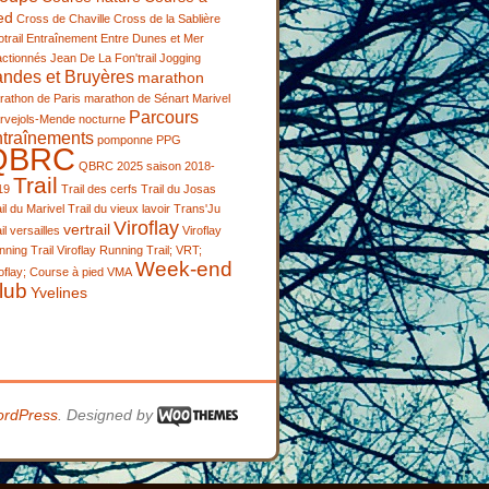
ed
Cross de Chaville
Cross de la Sablière
trail
Entraînement
Entre Dunes et Mer
actionnés
Jean De La Fon'trail
Jogging
andes et Bruyères
marathon
rathon de Paris
marathon de Sénart
Marivel
Parcours
rvejols-Mende
nocturne
ntraînements
pomponne
PPG
QBRC
QBRC 2025
saison 2018-
Trail
19
Trail des cerfs
Trail du Josas
il du Marivel
Trail du vieux lavoir
Trans'Ju
Viroflay
vertrail
il
versailles
Viroflay
ning Trail
Viroflay Running Trail; VRT;
Week-end
oflay; Course à pied
VMA
lub
Yvelines
rdPress
. Designed by