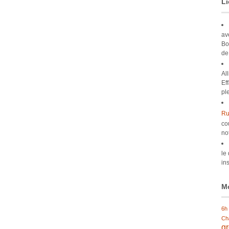
Li
av
Bo
de
Al
Ef
pl
Ru
co
no
le
ins
Mo
6h
Ch
g