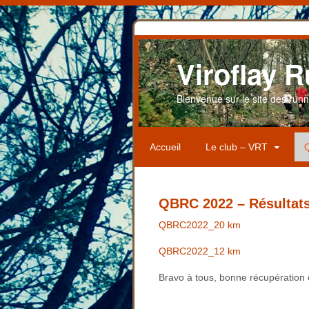
Viroflay R
Bienvenue sur le site des runner
Accueil
Le club – VRT
Q
QBRC 2022 – Résultat
QBRC2022_20 km
QBRC2022_12 km
Bravo à tous, bonne récupération