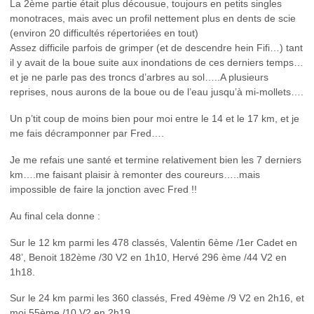
La 2ème partie était plus décousue, toujours en petits singles
monotraces, mais avec un profil nettement plus en dents de scie
(environ 20 difficultés répertoriées en tout)
Assez difficile parfois de grimper (et de descendre hein Fifi…) tant
il y avait de la boue suite aux inondations de ces derniers temps…
et je ne parle pas des troncs d’arbres au sol…..A plusieurs
reprises, nous aurons de la boue ou de l’eau jusqu’à mi-mollets….
Un p’tit coup de moins bien pour moi entre le 14 et le 17 km, et je
me fais décramponner par Fred….
Je me refais une santé et termine relativement bien les 7 derniers
km….me faisant plaisir à remonter des coureurs…..mais
impossible de faire la jonction avec Fred !!
Au final cela donne :
Sur le 12 km parmi les 478 classés, Valentin 6ème /1er Cadet en
48’, Benoit 182ème /30 V2 en 1h10, Hervé 296 ème /44 V2 en
1h18.
Sur le 24 km parmi les 360 classés, Fred 49ème /9 V2 en 2h16, et
moi 55ème /10 V2 en 2h19