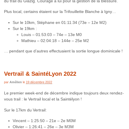
du trail du Glazig. Courage à lui pour la gestion de la blessure.
Plus local, certains étaient sur la Trifouillette Blanche à Igny…
Sur le 10km, Stéphane en 01:11:34 (73e – 12e M2)
Sur le 19km :
Louis – 01:53:03 – 74e – 13e M0
Mathieu – 02:04:18 – 144e – 25e M2
… pendant que d’autres effectuaient la sortie longue dominicale !
Vertrail & SaintéLyon 2022
par
Amélien
le
19 décembre 2022
Le premier week-end de décembre indique toujours deux rendez-
vous trail : le Vertrail local et la Saintélyon !
Sur le 17km du Vertrail:
Vincent – 1:25:50 – 21e – 2e M0M
Olivier – 1:26:41 – 26e – 3e M3M