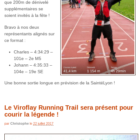
que 200m de dénivelé
supplémentaires se
soient invités à la fête !
Bravo à nos deux
représentants alignés sur
ce format :
Charles – 4:34:29 –
101e – 2e M5
Johann – 4:35:33 –
104e – 19e SE
Une bonne sortie longue en prévision de la SaintéLyon !
Le Viroflay Running Trail sera présent pour
courir la légende !
par
Christophe
le
22 juillet 2017