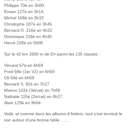
Philippe 70è en 3h00,
Erwan 127è en 3h14,
Michel 168è en 3h33
Christophe 187è en 3h45
Bernard O. 216è en 4h22
Dominique 218è en 4h30
Hervé 228è en 5h08
Sur le 42 km 2600 m de D+ parmi les 135 classés :
Vincent 57è en 6h59
Fred 58è (1er V2) en 6h59
Oli 59è en 6h59
Bernard S. 82è en 7h27
Marion 102è (3è/cat) en 7h58
Nathalie 115è (2è/cat) en 8h27
Alain 129è en 9h04
Voilà, et comme dans les albums d’Astérix, tout s’est terminé le
soir autour d’une bonne table……..