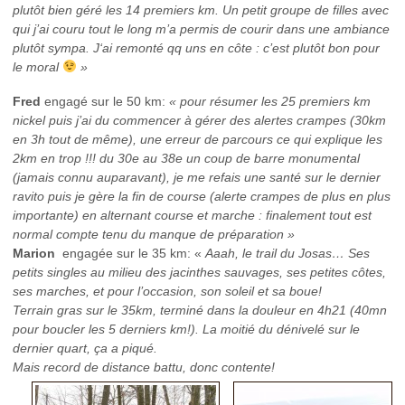
plutôt bien géré les 14 premiers km. Un petit groupe de filles avec
qui j’ai couru tout le long m’a permis de courir dans une ambiance
plutôt sympa. J
‘ai remonté qq uns en côte : c’est plutôt bon pour
le moral
»
Fred
engagé sur le 50 km:
« pour résumer les 25 premiers km
nickel puis j’ai du commencer à gérer des alertes crampes (30km
en 3h tout de même), une erreur de parcours ce qui explique les
2km en trop !!! du 30e au 38e un coup de barre monumental
(jamais connu auparavant), je me refais une santé sur le dernier
ravito puis je gère la fin de course (alerte crampes de plus en plus
importante) en alternant course et marche : finalement tout est
normal compte tenu du manque de préparation »
Marion
engagée sur le 35 km: «
Aaah, le trail du Josas… Ses
petits singles au milieu des jacinthes sauvages, ses petites côtes,
ses marches, et pour l’occasion, son soleil et sa boue!
Terrain gras sur le 35km, terminé dans la douleur en 4h21 (40mn
pour boucler les 5 derniers km!). La moitié du dénivelé sur le
dernier quart, ça a piqué.
Mais record de distance battu, donc contente!