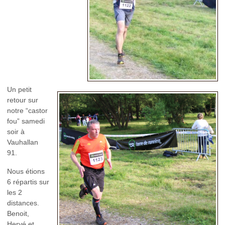
Un petit
retour sur
notre “castor
fou” samedi
soir à
Vauhallan
91.
Nous étions
6 répartis sur
les 2
distances.
Benoit,
Hervé et