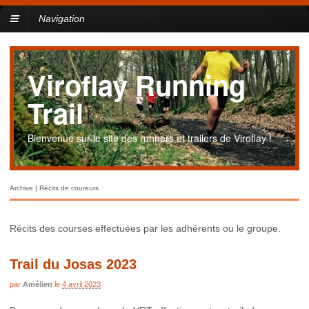
Navigation
Viroflay Running
Trail
Bienvenue sur le site des runners et trailers de Viroflay !
Archive | Récits de coureurs
Récits des courses effectuées par les adhérents ou le groupe.
Trail du Josas 2023
par
Amélien
le
4 avril 2023