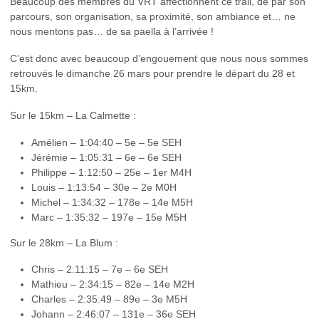
Beaucoup des membres du VRT affectionnent ce trail, de par son
parcours, son organisation, sa proximité, son ambiance et… ne
nous mentons pas… de sa paella à l’arrivée !
C’est donc avec beaucoup d’engouement que nous nous sommes
retrouvés le dimanche 26 mars pour prendre le départ du 28 et
15km.
Sur le 15km – La Calmette :
Amélien – 1:04:40 – 5e – 5e SEH
Jérémie – 1:05:31 – 6e – 6e SEH
Philippe – 1:12:50 – 25e – 1er M4H
Louis – 1:13:54 – 30e – 2e M0H
Michel – 1:34:32 – 178e – 14e M5H
Marc – 1:35:32 – 197e – 15e M5H
Sur le 28km – La Blum :
Chris – 2:11:15 – 7e – 6e SEH
Mathieu – 2:34:15 – 82e – 14e M2H
Charles – 2:35:49 – 89e – 3e M5H
Johann – 2:46:07 – 131e – 36e SEH