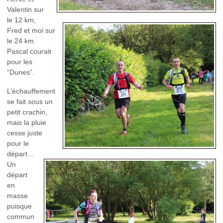
Valentin sur
le 12 km,
Fred et moi sur
le 24 km.
Pascal courait
pour les
“Dunes”.
L’échauffement
se fait sous un
petit crachin,
mais la pluie
cesse juste
pour le
départ…
Un
départ
en
masse
puisque
commun