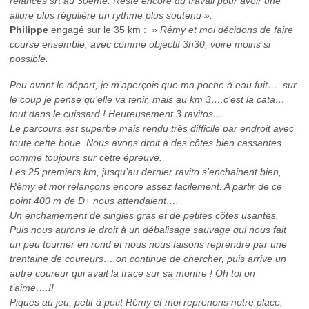
relances srt au 30ème. Reste encore du travail pour avoir une
allure plus régulière un rythme plus soutenu ».
Philippe
engagé sur le 35 km :
» Rémy et moi décidons de faire
course ensemble, avec comme objectif 3h30, voire moins si
possible.
Peu avant le départ, je m’aperçois que ma poche à eau fuit…..sur
le coup je pense qu’elle va tenir, mais au km 3….c’est la cata…
tout dans le cuissard ! Heureusement 3 ravitos…
Le parcours est superbe mais rendu très difficile par endroit avec
toute cette boue. Nous avons droit à des côtes bien cassantes
comme toujours sur cette épreuve.
Les 25 premiers km, jusqu’au dernier ravito s’enchainent bien,
Rémy et moi relançons encore assez facilement. A partir de ce
point 400 m de D+ nous attendaient….
Un enchainement de singles gras et de petites côtes usantes.
Puis nous aurons le droit à un débalisage sauvage qui nous fait
un peu tourner en rond et nous nous faisons reprendre par une
trentaine de coureurs….on continue de chercher, puis arrive un
autre coureur qui avait la trace sur sa montre ! Oh toi on
t’aime….!!
Piqués au jeu, petit à petit Rémy et moi reprenons notre place,