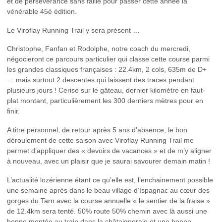
et de persévérance sans faille pour passer cette année la
vénérable 45è édition.
Le Viroflay Running Trail y sera présent …
Christophe, Fanfan et Rodolphe, notre coach du mercredi,
négocieront ce parcours particulier qui classe cette course parmi
les grandes classiques françaises : 22.4km, 2 cols, 635m de D+
… mais surtout 2 descentes qui laissent des traces pendant
plusieurs jours ! Cerise sur le gâteau, dernier kilomètre en faut-
plat montant, particulièrement les 300 derniers mètres pour en
finir.
A titre personnel, de retour après 5 ans d’absence, le bon
déroulement de cette saison avec Viroflay Running Trail me
permet d’appliquer des « devoirs de vacances » et de m’y aligner
à nouveau, avec un plaisir que je saurai savourer demain matin !
L’actualité lozérienne étant ce qu’elle est, l’enchainement possible
une semaine après dans le beau village d’Ispagnac au cœur des
gorges du Tarn avec la course annuelle « le sentier de la fraise »
de 12.4km sera tenté. 50% route 50% chemin avec là aussi une
bonne montée au train dans la châtaigneraie et une bonne