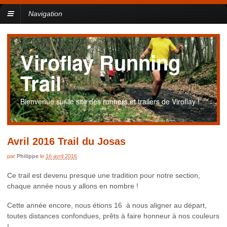
Navigation
Viroflay Running
Trail
Bienvenue sur le site des runners et trailers de Viroflay !
Avril 2016 Trail du Josas
par
Philippe
le
16 avril 2016
Ce trail est devenu presque une tradition pour notre section,
chaque année nous y allons en nombre !
Cette année encore, nous étions 16 à nous aligner au départ,
toutes distances confondues, prêts à faire honneur à nos couleurs
!