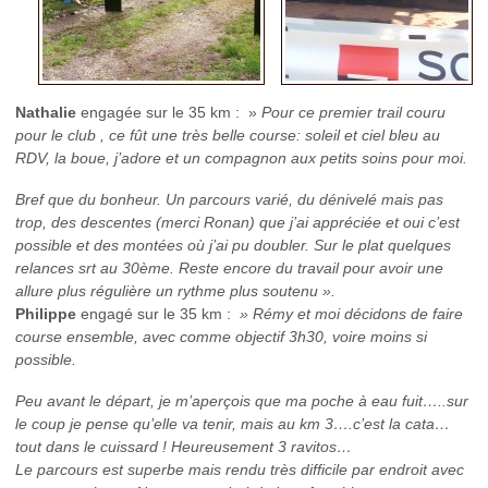
Nathalie
engagée sur le 35 km : »
Pour ce premier trail couru
pour le club , ce fût une très belle course: soleil et ciel bleu au
RDV, la boue, j’adore et un compagnon aux petits soins pour moi.
Bref que du bonheur. Un parcours varié, du dénivelé mais pas
trop, des descentes (merci Ronan) que j’ai appréciée et oui c’est
possible et des montées où j’ai pu doubler. Sur le plat quelques
relances srt au 30ème. Reste encore du travail pour avoir une
allure plus régulière un rythme plus soutenu ».
Philippe
engagé sur le 35 km :
» Rémy et moi décidons de faire
course ensemble, avec comme objectif 3h30, voire moins si
possible.
Peu avant le départ, je m’aperçois que ma poche à eau fuit…..sur
le coup je pense qu’elle va tenir, mais au km 3….c’est la cata…
tout dans le cuissard ! Heureusement 3 ravitos…
Le parcours est superbe mais rendu très difficile par endroit avec