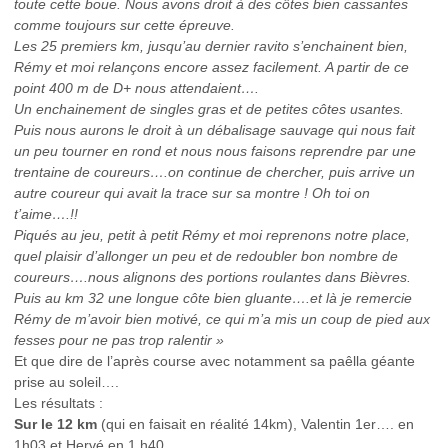
toute cette boue. Nous avons droit à des côtes bien cassantes
comme toujours sur cette épreuve.
Les 25 premiers km, jusqu’au dernier ravito s’enchainent bien,
Rémy et moi relançons encore assez facilement. A partir de ce
point 400 m de D+ nous attendaient….
Un enchainement de singles gras et de petites côtes usantes.
Puis nous aurons le droit à un débalisage sauvage qui nous fait
un peu tourner en rond et nous nous faisons reprendre par une
trentaine de coureurs….on continue de chercher, puis arrive un
autre coureur qui avait la trace sur sa montre ! Oh toi on
t’aime….!!
Piqués au jeu, petit à petit Rémy et moi reprenons notre place,
quel plaisir d’allonger un peu et de redoubler bon nombre de
coureurs….nous alignons des portions roulantes dans Bièvres.
Puis au km 32 une longue côte bien gluante….et là je remercie
Rémy de m’avoir bien motivé, ce qui m’a mis un coup de pied aux
fesses pour ne pas trop ralentir »
Et que dire de l’après course avec notamment sa paêlla géante
prise au soleil….
Les résultats :
Sur le 12 km
(qui en faisait en réalité 14km), Valentin 1er…. en
1h03 et Hervé en 1 h40