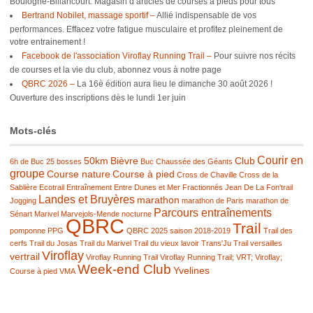
Boulogne-Billancourt. Magasin d’articles de courses à pieds pour tous
Bertrand Nobilet, massage sportif –
Allié indispensable de vos
performances. Effacez votre fatigue musculaire et profitez pleinement de
votre entrainement !
Facebook de l'association Viroflay Running Trail –
Pour suivre nos récits
de courses et la vie du club, abonnez vous à notre page
QBRC 2026 –
La 16è édition aura lieu le dimanche 30 août 2026 !
Ouverture des inscriptions dès le lundi 1er juin
Mots-clés
Courir en
50km
Bièvre
Club
6h de Buc
25 bosses
Buc
Chaussée des Géants
groupe
Course nature
Course à pied
Cross de Chaville
Cross de la
Sablière
Ecotrail
Entraînement
Entre Dunes et Mer
Fractionnés
Jean De La Fon'trail
Landes et Bruyères
marathon
Jogging
marathon de Paris
marathon de
Parcours entraînements
Sénart
Marivel
Marvejols-Mende
nocturne
QBRC
Trail
pomponne
PPG
QBRC 2025
saison 2018-2019
Trail des
cerfs
Trail du Josas
Trail du Marivel
Trail du vieux lavoir
Trans'Ju Trail
versailles
Viroflay
vertrail
Viroflay Running Trail
Viroflay Running Trail; VRT; Viroflay;
Week-end Club
Yvelines
Course à pied
VMA