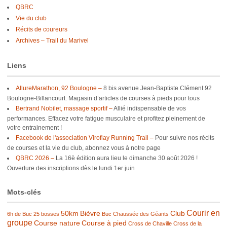
QBRC
Vie du club
Récits de coureurs
Archives – Trail du Marivel
Liens
AllureMarathon, 92 Boulogne –
8 bis avenue Jean-Baptiste Clément 92
Boulogne-Billancourt. Magasin d’articles de courses à pieds pour tous
Bertrand Nobilet, massage sportif –
Allié indispensable de vos
performances. Effacez votre fatigue musculaire et profitez pleinement de
votre entrainement !
Facebook de l'association Viroflay Running Trail –
Pour suivre nos récits
de courses et la vie du club, abonnez vous à notre page
QBRC 2026 –
La 16è édition aura lieu le dimanche 30 août 2026 !
Ouverture des inscriptions dès le lundi 1er juin
Mots-clés
Courir en
50km
Bièvre
Club
6h de Buc
25 bosses
Buc
Chaussée des Géants
groupe
Course nature
Course à pied
Cross de Chaville
Cross de la