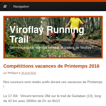
Navigation
Viroflay Running
Trail
Bienvenue sur le site des runners et trailers de Viroflay !
Compétitions vacances de Printemps 2016
par
Philippe
le
30 avril 2016
Nos coureurs sont restés actifs durant ces vacances de Printemps
!
Le 17 /04 : Vincent termine 28è sur le trail de Garlaban (13), long
de 42 km avec 2600m de D+ en 6h13