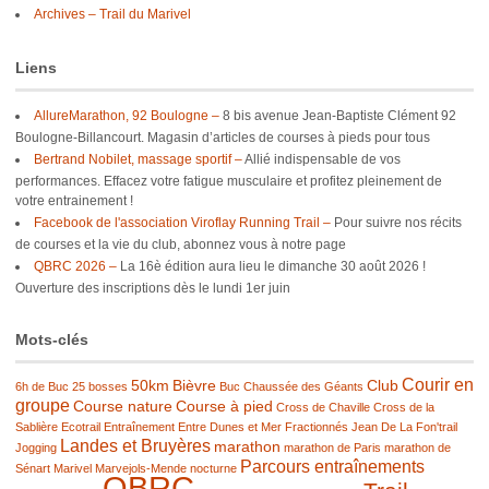
Archives – Trail du Marivel
Liens
AllureMarathon, 92 Boulogne –
8 bis avenue Jean-Baptiste Clément 92
Boulogne-Billancourt. Magasin d’articles de courses à pieds pour tous
Bertrand Nobilet, massage sportif –
Allié indispensable de vos
performances. Effacez votre fatigue musculaire et profitez pleinement de
votre entrainement !
Facebook de l'association Viroflay Running Trail –
Pour suivre nos récits
de courses et la vie du club, abonnez vous à notre page
QBRC 2026 –
La 16è édition aura lieu le dimanche 30 août 2026 !
Ouverture des inscriptions dès le lundi 1er juin
Mots-clés
Courir en
50km
Bièvre
Club
6h de Buc
25 bosses
Buc
Chaussée des Géants
groupe
Course nature
Course à pied
Cross de Chaville
Cross de la
Sablière
Ecotrail
Entraînement
Entre Dunes et Mer
Fractionnés
Jean De La Fon'trail
Landes et Bruyères
marathon
Jogging
marathon de Paris
marathon de
Parcours entraînements
Sénart
Marivel
Marvejols-Mende
nocturne
QBRC