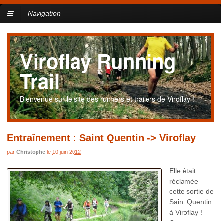
Navigation
Viroflay Running
Trail
Bienvenue sur le site des runners et trailers de Viroflay !
Entraînement : Saint Quentin -> Viroflay
par
Christophe
le
10 juin 2012
Elle était
réclamée
cette sortie de
Saint Quentin
à Viroflay !