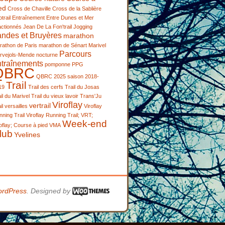
ed
Cross de Chaville
Cross de la Sablière
trail
Entraînement
Entre Dunes et Mer
actionnés
Jean De La Fon'trail
Jogging
andes et Bruyères
marathon
rathon de Paris
marathon de Sénart
Marivel
Parcours
rvejols-Mende
nocturne
ntraînements
pomponne
PPG
QBRC
QBRC 2025
saison 2018-
Trail
19
Trail des cerfs
Trail du Josas
il du Marivel
Trail du vieux lavoir
Trans'Ju
Viroflay
vertrail
il
versailles
Viroflay
ning Trail
Viroflay Running Trail; VRT;
Week-end
oflay; Course à pied
VMA
lub
Yvelines
rdPress
. Designed by