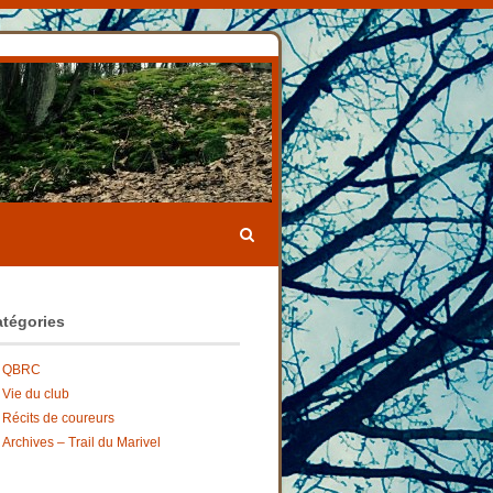
tégories
QBRC
Vie du club
Récits de coureurs
Archives – Trail du Marivel