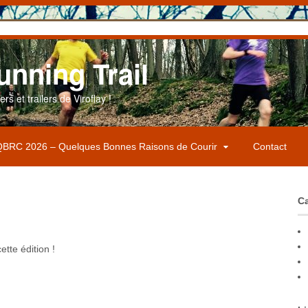
unning Trail
s et trailers de Viroflay !
BRC 2026 – Quelques Bonnes Raisons de Courir
Contact
Ca
tte édition !