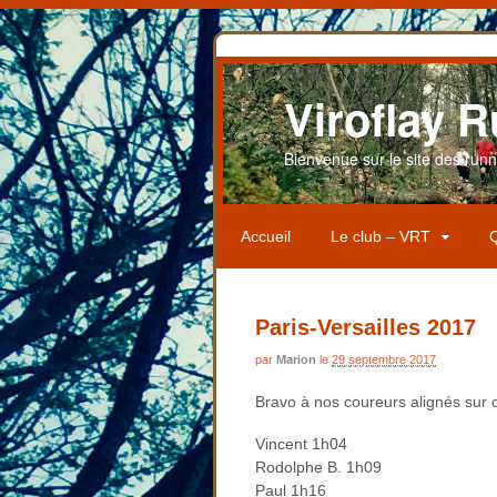
Viroflay R
Bienvenue sur le site des runner
Accueil
Le club – VRT
Q
Paris-Versailles 2017
par
Marion
le
29 septembre 2017
Bravo à nos coureurs alignés sur ce
Vincent 1h04
Rodolphe B. 1h09
Paul 1h16