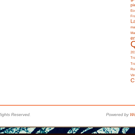
pi
Eco
Fr
L
ma
Ma
e
20
Tra
Tra
Run
Vir
C
 Rights Reserved.
Powered by
Wo