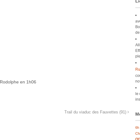
Li
av
Bo
de
Al
Ef
pl
Ru
co
no
h Rodolphe en 1h06
le
ins
Trail du viaduc des Fauvettes (91)
Mo
6h
Ch
g