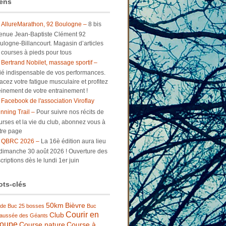
ens
AllureMarathon, 92 Boulogne –
8 bis
enue Jean-Baptiste Clément 92
ulogne-Billancourt. Magasin d’articles
 courses à pieds pour tous
Bertrand Nobilet, massage sportif –
lié indispensable de vos performances.
facez votre fatigue musculaire et profitez
einement de votre entrainement !
Facebook de l'association Viroflay
nning Trail –
Pour suivre nos récits de
urses et la vie du club, abonnez vous à
tre page
QBRC 2026 –
La 16è édition aura lieu
 dimanche 30 août 2026 ! Ouverture des
criptions dès le lundi 1er juin
ts-clés
50km
Bièvre
 de Buc
25 bosses
Buc
Courir en
Club
aussée des Géants
roupe
Course nature
Course à