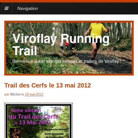
Navigation
Viroflay Running
Trail
Bienvenue sur le site des runners et trailers de Viroflay !
Trail des Cerfs le 13 mai 2012
par
Michel
le
19 mai 2012