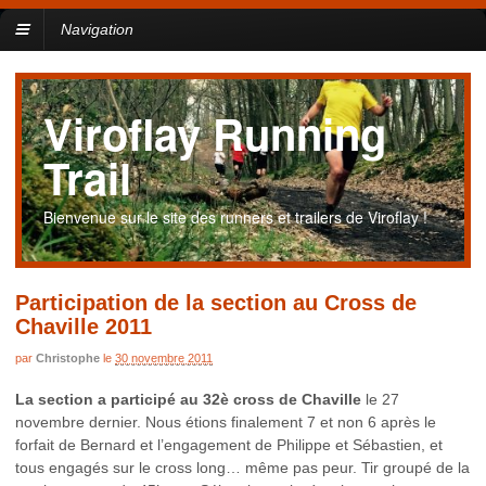
Navigation
Viroflay Running
Trail
Bienvenue sur le site des runners et trailers de Viroflay !
Participation de la section au Cross de
Chaville 2011
par
Christophe
le
30 novembre 2011
La section a participé au 32è cross de Chaville
le 27
novembre dernier. Nous étions finalement 7 et non 6 après le
forfait de Bernard et l’engagement de Philippe et Sébastien, et
tous engagés sur le cross long… même pas peur. Tir groupé de la