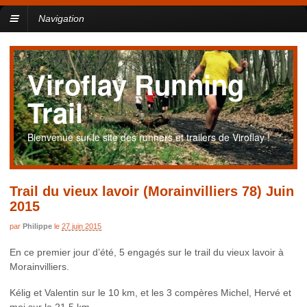
Navigation
Viroflay Running
Trail
Bienvenue sur le site des runners et trailers de Viroflay !
Trail du vieux lavoir (Morainvilliers 78) Juin
2015
par
Philippe
le
27 juin 2015
En ce premier jour d’été, 5 engagés sur le trail du vieux lavoir à
Morainvilliers.
Kélig et Valentin sur le 10 km, et les 3 compères Michel, Hervé et
moi sur le 21,5 km.