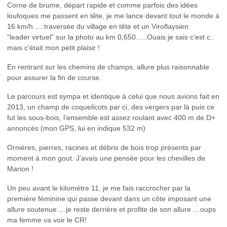
Corne de brume, départ rapide et comme parfois des idées
loufoques me passent en tête, je me lance devant tout le monde à
16 km/h…..traversée du village en tête et un Viroflaysien
“leader virtuel” sur la photo au km 0,650…..Ouais je sais c’est c..
mais c’était mon petit plaisir !
En rentrant sur les chemins de champs, allure plus raisonnable
pour assurer la fin de course.
Le parcours est sympa et identique à celui que nous avions fait en
2013, un champ de coquelicots par ci, des vergers par là puis ce
fut les sous-bois, l’ensemble est assez roulant avec 400 m de D+
annoncés (mon GPS, lui en indique 532 m)
Ornières, pierres, racines et débris de bois trop présents par
moment à mon gout. J’avais une pensée pour les chevilles de
Marion !
Un peu avant le kilomètre 11, je me fais raccrocher par la
première féminine qui passe devant dans un côte imposant une
allure soutenue….je reste derrière et profite de son allure …oups
ma femme va voir le CR!