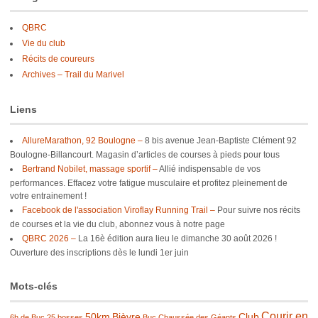
QBRC
Vie du club
Récits de coureurs
Archives – Trail du Marivel
Liens
AllureMarathon, 92 Boulogne –
8 bis avenue Jean-Baptiste Clément 92
Boulogne-Billancourt. Magasin d’articles de courses à pieds pour tous
Bertrand Nobilet, massage sportif –
Allié indispensable de vos
performances. Effacez votre fatigue musculaire et profitez pleinement de
votre entrainement !
Facebook de l'association Viroflay Running Trail –
Pour suivre nos récits
de courses et la vie du club, abonnez vous à notre page
QBRC 2026 –
La 16è édition aura lieu le dimanche 30 août 2026 !
Ouverture des inscriptions dès le lundi 1er juin
Mots-clés
Courir en
50km
Bièvre
Club
6h de Buc
25 bosses
Buc
Chaussée des Géants