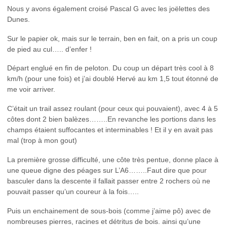
Nous y avons également croisé Pascal G avec les joëlettes des
Dunes.
Sur le papier ok, mais sur le terrain, ben en fait, on a pris un coup
de pied au cul….. d’enfer !
Départ englué en fin de peloton. Du coup un départ très cool à 8
km/h (pour une fois) et j’ai doublé Hervé au km 1,5 tout étonné de
me voir arriver.
C’était un trail assez roulant (pour ceux qui pouvaient), avec 4 à 5
côtes dont 2 bien balèzes……..En revanche les portions dans les
champs étaient suffocantes et interminables ! Et il y en avait pas
mal (trop à mon gout)
La première grosse difficulté, une côte très pentue, donne place à
une queue digne des péages sur L’A6……..Faut dire que pour
basculer dans la descente il fallait passer entre 2 rochers où ne
pouvait passer qu’un coureur à la fois…..
Puis un enchainement de sous-bois (comme j’aime pô) avec de
nombreuses pierres, racines et détritus de bois. ainsi qu’une