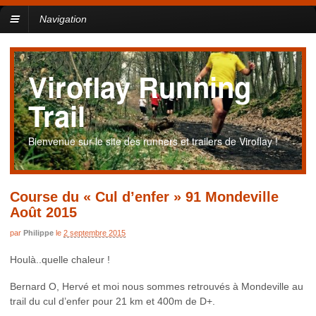
Navigation
Viroflay Running
Trail
Bienvenue sur le site des runners et trailers de Viroflay !
Course du « Cul d’enfer » 91 Mondeville
Août 2015
par
Philippe
le
2 septembre 2015
Houlà..quelle chaleur !
Bernard O, Hervé et moi nous sommes retrouvés à Mondeville au
trail du cul d’enfer pour 21 km et 400m de D+.