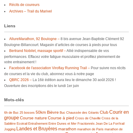
Récits de coureurs
Archives – Trail du Marivel
Liens
AllureMarathon, 92 Boulogne –
8 bis avenue Jean-Baptiste Clément 92
Boulogne-Billancourt. Magasin d’articles de courses à pieds pour tous
Bertrand Nobilet, massage sportif –
Allié indispensable de vos
performances. Effacez votre fatigue musculaire et profitez pleinement de
votre entrainement !
Facebook de l'association Viroflay Running Trail –
Pour suivre nos récits
de courses et la vie du club, abonnez vous à notre page
QBRC 2026 –
La 16è édition aura lieu le dimanche 30 août 2026 !
Ouverture des inscriptions dès le lundi 1er juin
Mots-clés
Courir en
50km
Bièvre
Club
6h de Buc
25 bosses
Buc
Chaussée des Géants
groupe
Course nature
Course à pied
Cross de Chaville
Cross de la
Sablière
Ecotrail
Entraînement
Entre Dunes et Mer
Fractionnés
Jean De La Fon'trail
Landes et Bruyères
marathon
Jogging
marathon de Paris
marathon de