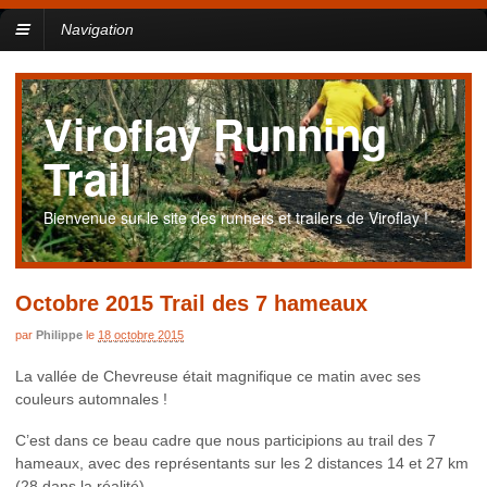
Navigation
Viroflay Running
Trail
Bienvenue sur le site des runners et trailers de Viroflay !
Octobre 2015 Trail des 7 hameaux
par
Philippe
le
18 octobre 2015
La vallée de Chevreuse était magnifique ce matin avec ses
couleurs automnales !
C’est dans ce beau cadre que nous participions au trail des 7
hameaux, avec des représentants sur les 2 distances 14 et 27 km
(28 dans la réalité).