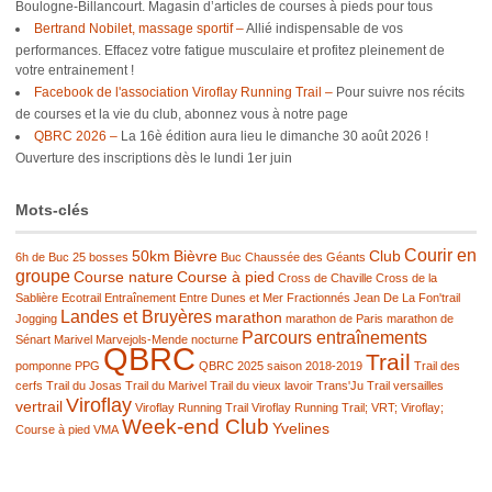
Boulogne-Billancourt. Magasin d’articles de courses à pieds pour tous
Bertrand Nobilet, massage sportif –
Allié indispensable de vos
performances. Effacez votre fatigue musculaire et profitez pleinement de
votre entrainement !
Facebook de l'association Viroflay Running Trail –
Pour suivre nos récits
de courses et la vie du club, abonnez vous à notre page
QBRC 2026 –
La 16è édition aura lieu le dimanche 30 août 2026 !
Ouverture des inscriptions dès le lundi 1er juin
Mots-clés
Courir en
50km
Bièvre
Club
6h de Buc
25 bosses
Buc
Chaussée des Géants
groupe
Course nature
Course à pied
Cross de Chaville
Cross de la
Sablière
Ecotrail
Entraînement
Entre Dunes et Mer
Fractionnés
Jean De La Fon'trail
Landes et Bruyères
marathon
Jogging
marathon de Paris
marathon de
Parcours entraînements
Sénart
Marivel
Marvejols-Mende
nocturne
QBRC
Trail
pomponne
PPG
QBRC 2025
saison 2018-2019
Trail des
cerfs
Trail du Josas
Trail du Marivel
Trail du vieux lavoir
Trans'Ju Trail
versailles
Viroflay
vertrail
Viroflay Running Trail
Viroflay Running Trail; VRT; Viroflay;
Week-end Club
Yvelines
Course à pied
VMA