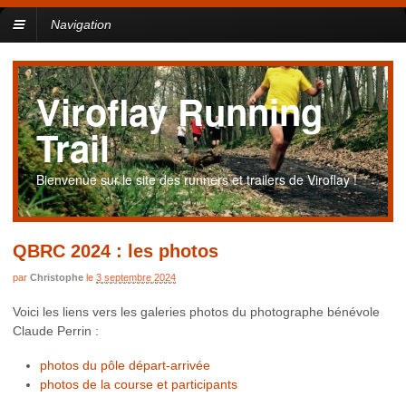
Navigation
Viroflay Running
Trail
Bienvenue sur le site des runners et trailers de Viroflay !
QBRC 2024 : les photos
par
Christophe
le
3 septembre 2024
Voici les liens vers les galeries photos du photographe bénévole
Claude Perrin :
photos du pôle départ-arrivée
photos de la course et participants