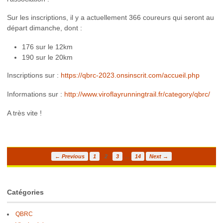
Sur les inscriptions, il y a actuellement 366 coureurs qui seront au
départ dimanche, dont :
176 sur le 12km
190 sur le 20km
Inscriptions sur :
https://qbrc-2023.onsinscrit.com/accueil.php
Informations sur :
http://www.viroflayrunningtrail.fr/category/qbrc/
A très vite !
…
← Previous
1
2
3
14
Next →
Catégories
QBRC