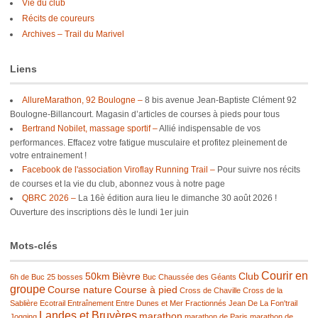
Vie du club
Récits de coureurs
Archives – Trail du Marivel
Liens
AllureMarathon, 92 Boulogne –
8 bis avenue Jean-Baptiste Clément 92
Boulogne-Billancourt. Magasin d’articles de courses à pieds pour tous
Bertrand Nobilet, massage sportif –
Allié indispensable de vos
performances. Effacez votre fatigue musculaire et profitez pleinement de
votre entrainement !
Facebook de l'association Viroflay Running Trail –
Pour suivre nos récits
de courses et la vie du club, abonnez vous à notre page
QBRC 2026 –
La 16è édition aura lieu le dimanche 30 août 2026 !
Ouverture des inscriptions dès le lundi 1er juin
Mots-clés
Courir en
50km
Bièvre
Club
6h de Buc
25 bosses
Buc
Chaussée des Géants
groupe
Course nature
Course à pied
Cross de Chaville
Cross de la
Sablière
Ecotrail
Entraînement
Entre Dunes et Mer
Fractionnés
Jean De La Fon'trail
Landes et Bruyères
marathon
Jogging
marathon de Paris
marathon de