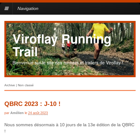
Navigation
Viroflay Running
Trail
Bienvenue sur le site des runners et trailers de Viroflay !
Archive | Non classé
QBRC 2023 : J-10 !
par
Amélien
le
24 août 2023
Nous sommes désormais à 10 jours de la 13e édition de la QBRC
!