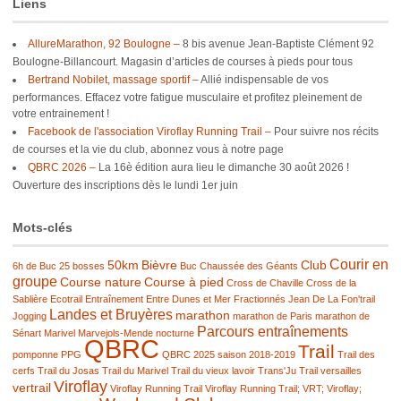
Liens
AllureMarathon, 92 Boulogne –
8 bis avenue Jean-Baptiste Clément 92
Boulogne-Billancourt. Magasin d’articles de courses à pieds pour tous
Bertrand Nobilet, massage sportif –
Allié indispensable de vos
performances. Effacez votre fatigue musculaire et profitez pleinement de
votre entrainement !
Facebook de l'association Viroflay Running Trail –
Pour suivre nos récits
de courses et la vie du club, abonnez vous à notre page
QBRC 2026 –
La 16è édition aura lieu le dimanche 30 août 2026 !
Ouverture des inscriptions dès le lundi 1er juin
Mots-clés
Courir en
50km
Bièvre
Club
6h de Buc
25 bosses
Buc
Chaussée des Géants
groupe
Course nature
Course à pied
Cross de Chaville
Cross de la
Sablière
Ecotrail
Entraînement
Entre Dunes et Mer
Fractionnés
Jean De La Fon'trail
Landes et Bruyères
marathon
Jogging
marathon de Paris
marathon de
Parcours entraînements
Sénart
Marivel
Marvejols-Mende
nocturne
QBRC
Trail
pomponne
PPG
QBRC 2025
saison 2018-2019
Trail des
cerfs
Trail du Josas
Trail du Marivel
Trail du vieux lavoir
Trans'Ju Trail
versailles
Viroflay
vertrail
Viroflay Running Trail
Viroflay Running Trail; VRT; Viroflay;