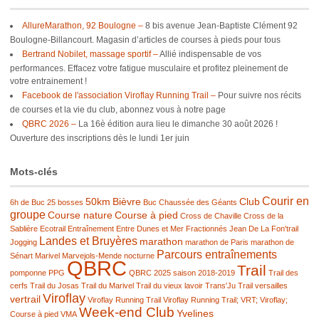
AllureMarathon, 92 Boulogne –
8 bis avenue Jean-Baptiste Clément 92
Boulogne-Billancourt. Magasin d’articles de courses à pieds pour tous
Bertrand Nobilet, massage sportif –
Allié indispensable de vos
performances. Effacez votre fatigue musculaire et profitez pleinement de
votre entrainement !
Facebook de l'association Viroflay Running Trail –
Pour suivre nos récits
de courses et la vie du club, abonnez vous à notre page
QBRC 2026 –
La 16è édition aura lieu le dimanche 30 août 2026 !
Ouverture des inscriptions dès le lundi 1er juin
Mots-clés
Courir en
50km
Bièvre
Club
6h de Buc
25 bosses
Buc
Chaussée des Géants
groupe
Course nature
Course à pied
Cross de Chaville
Cross de la
Sablière
Ecotrail
Entraînement
Entre Dunes et Mer
Fractionnés
Jean De La Fon'trail
Landes et Bruyères
marathon
Jogging
marathon de Paris
marathon de
Parcours entraînements
Sénart
Marivel
Marvejols-Mende
nocturne
QBRC
Trail
pomponne
PPG
QBRC 2025
saison 2018-2019
Trail des
cerfs
Trail du Josas
Trail du Marivel
Trail du vieux lavoir
Trans'Ju Trail
versailles
Viroflay
vertrail
Viroflay Running Trail
Viroflay Running Trail; VRT; Viroflay;
Week-end Club
Yvelines
Course à pied
VMA