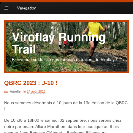
Navigation
Viroflay Running
Trail
Bienvenue sur le site des runners et trailers de Viroflay !
QBRC 2023 : J-10 !
par
Amélien
le
24 août 2023
Nous sommes désormais à 10 jours de la 13e édition de la QBRC
!
De 10h30 à 18h00 le samedi 02 septembre, nous serons chez
notre partenaire Allure Marathon, dans leur boutique au 8 bis
avenue Jean-Baptiste Clément – Boulogne-Billancourt