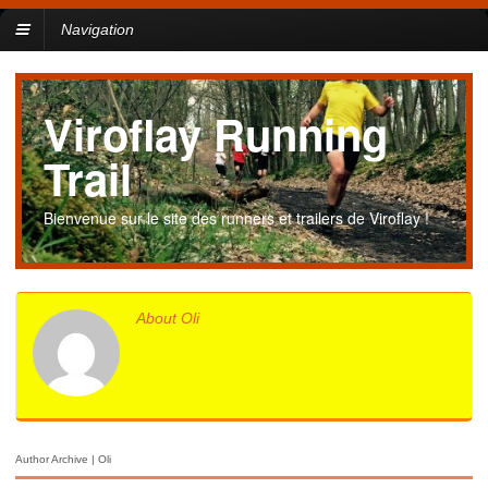
Navigation
Viroflay Running
Trail
Bienvenue sur le site des runners et trailers de Viroflay !
About Oli
Author Archive | Oli