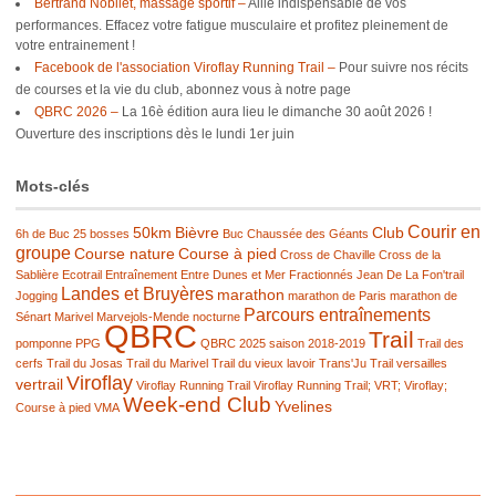
Bertrand Nobilet, massage sportif –
Allié indispensable de vos
performances. Effacez votre fatigue musculaire et profitez pleinement de
votre entrainement !
Facebook de l'association Viroflay Running Trail –
Pour suivre nos récits
de courses et la vie du club, abonnez vous à notre page
QBRC 2026 –
La 16è édition aura lieu le dimanche 30 août 2026 !
Ouverture des inscriptions dès le lundi 1er juin
Mots-clés
Courir en
50km
Bièvre
Club
6h de Buc
25 bosses
Buc
Chaussée des Géants
groupe
Course nature
Course à pied
Cross de Chaville
Cross de la
Sablière
Ecotrail
Entraînement
Entre Dunes et Mer
Fractionnés
Jean De La Fon'trail
Landes et Bruyères
marathon
Jogging
marathon de Paris
marathon de
Parcours entraînements
Sénart
Marivel
Marvejols-Mende
nocturne
QBRC
Trail
pomponne
PPG
QBRC 2025
saison 2018-2019
Trail des
cerfs
Trail du Josas
Trail du Marivel
Trail du vieux lavoir
Trans'Ju Trail
versailles
Viroflay
vertrail
Viroflay Running Trail
Viroflay Running Trail; VRT; Viroflay;
Week-end Club
Yvelines
Course à pied
VMA