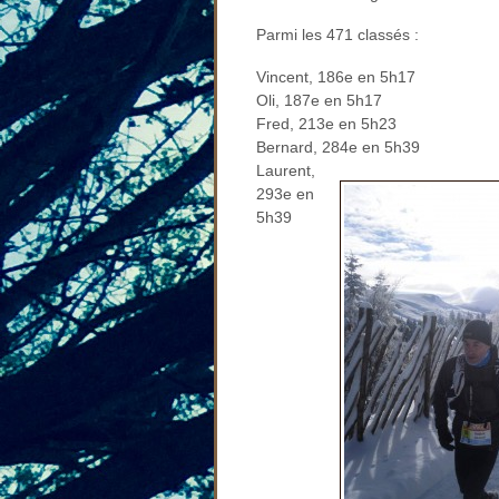
Parmi les 471 classés :
Vincent, 186e en 5h17
Oli, 187e en 5h17
Fred, 213e en 5h23
Bernard, 284e en 5h39
Laurent,
293e en
5h39