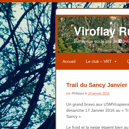
Viroflay R
Bienvenue sur le site des runner
Accueil
Le club – VRT
Q
Trail du Sancy Janvier
par
Philippe
le
24 janvier 2016
Un grand bravo aux USMVcapiens
dimanche 17 Janvier 2016 au « Tra
Sancy ».
Le froid et la neige étaient bien a