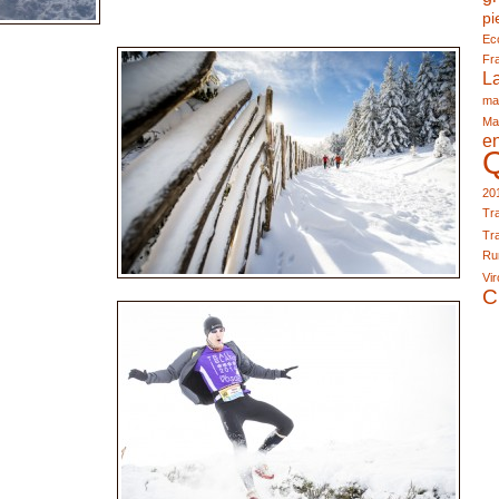
pi
Eco
Fr
L
ma
Ma
e
20
Tra
Tra
Run
Vir
C