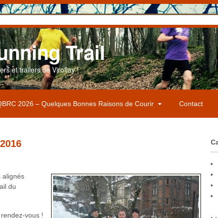
unning Trail
s et trailers de Viroflay !
BRC 2026 – Quelques Bonnes Raisons de Courir
Contact
 2016
Ca
 alignés
il du
u rendez-vous !