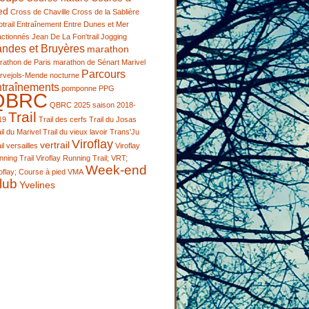
ed
Cross de Chaville
Cross de la Sablière
trail
Entraînement
Entre Dunes et Mer
actionnés
Jean De La Fon'trail
Jogging
andes et Bruyères
marathon
rathon de Paris
marathon de Sénart
Marivel
Parcours
rvejols-Mende
nocturne
ntraînements
pomponne
PPG
QBRC
QBRC 2025
saison 2018-
Trail
19
Trail des cerfs
Trail du Josas
il du Marivel
Trail du vieux lavoir
Trans'Ju
Viroflay
vertrail
il
versailles
Viroflay
ning Trail
Viroflay Running Trail; VRT;
Week-end
oflay; Course à pied
VMA
lub
Yvelines