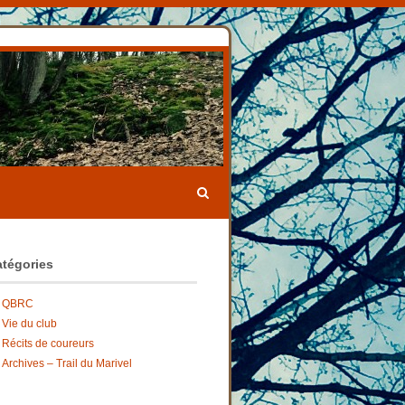
tégories
QBRC
Vie du club
Récits de coureurs
Archives – Trail du Marivel