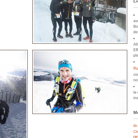
Li
av
Bo
de
Al
Ef
pl
Ru
co
no
le
ins
Mo
6h
Ch
g