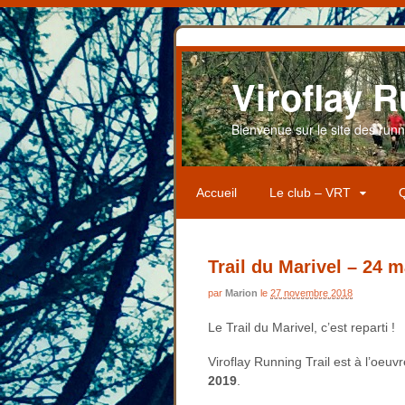
Viroflay R
Bienvenue sur le site des runner
Accueil
Le club – VRT
Q
Trail du Marivel – 24 
par
Marion
le
27 novembre 2018
Le Trail du Marivel, c’est reparti !
Viroflay Running Trail est à l’oeu
2019
.