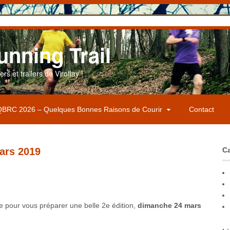
unning Trail
s et trailers de Viroflay !
BRC 2026 – Quelques Bonnes Raisons de Courir
Contact
mars 2019
Ca
vre pour vous préparer une belle 2e édition,
dimanche 24 mars