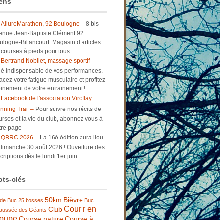
ens
AllureMarathon, 92 Boulogne –
8 bis
enue Jean-Baptiste Clément 92
ulogne-Billancourt. Magasin d’articles
 courses à pieds pour tous
Bertrand Nobilet, massage sportif –
lié indispensable de vos performances.
facez votre fatigue musculaire et profitez
einement de votre entrainement !
Facebook de l'association Viroflay
nning Trail –
Pour suivre nos récits de
urses et la vie du club, abonnez vous à
tre page
QBRC 2026 –
La 16è édition aura lieu
 dimanche 30 août 2026 ! Ouverture des
criptions dès le lundi 1er juin
ts-clés
50km
Bièvre
 de Buc
25 bosses
Buc
Courir en
Club
aussée des Géants
roupe
Course nature
Course à