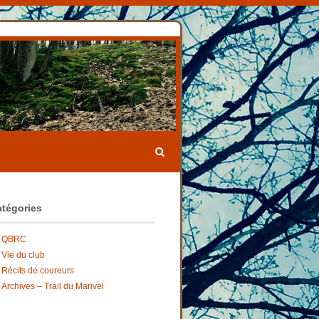
tégories
QBRC
Vie du club
Récits de coureurs
Archives – Trail du Marivel