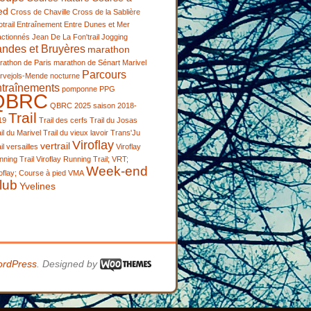
ed
Cross de Chaville
Cross de la Sablière
trail
Entraînement
Entre Dunes et Mer
actionnés
Jean De La Fon'trail
Jogging
andes et Bruyères
marathon
rathon de Paris
marathon de Sénart
Marivel
Parcours
rvejols-Mende
nocturne
ntraînements
pomponne
PPG
QBRC
QBRC 2025
saison 2018-
Trail
19
Trail des cerfs
Trail du Josas
il du Marivel
Trail du vieux lavoir
Trans'Ju
Viroflay
vertrail
il
versailles
Viroflay
ning Trail
Viroflay Running Trail; VRT;
Week-end
oflay; Course à pied
VMA
lub
Yvelines
rdPress
. Designed by