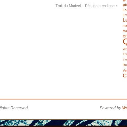
pi
Trail du Marivel – Résultats en ligne
Eco
Fr
L
ma
Ma
e
20
Tra
Tra
Run
Vir
C
 Rights Reserved.
Powered by
Wo