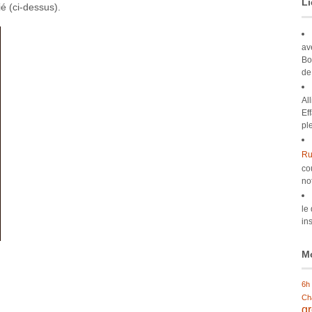
Li
é (ci-dessus).
av
Bo
de
Al
Ef
pl
Ru
co
no
le
ins
Mo
6h
Ch
g