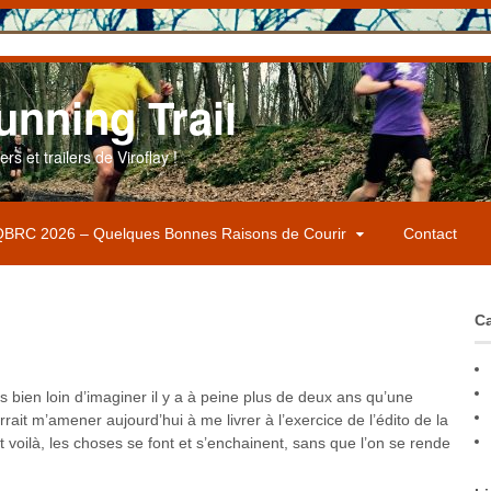
unning Trail
s et trailers de Viroflay !
BRC 2026 – Quelques Bonnes Raisons de Courir
Contact
Ca
is bien loin d’imaginer il y a à peine plus de deux ans qu’une
ait m’amener aujourd’hui à me livrer à l’exercice de l’édito de la
voilà, les choses se font et s’enchainent, sans que l’on se rende