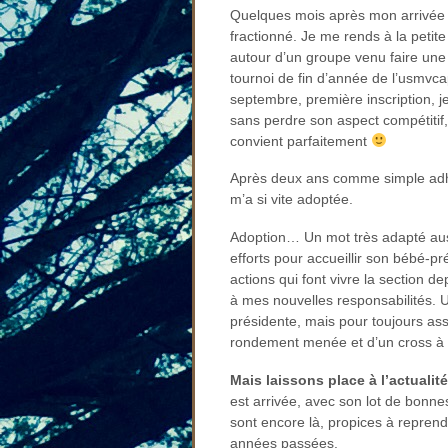
Quelques mois après mon arrivée à
fractionné. Je me rends à la petite
autour d’un groupe venu faire une pa
tournoi de fin d’année de l’usmvca
septembre, première inscription, j
sans perdre son aspect compétitif, 
convient parfaitement
Après deux ans comme simple adhé
m’a si vite adoptée.
Adoption… Un mot très adapté aus
efforts pour accueillir son bébé-p
actions qui font vivre la section d
à mes nouvelles responsabilités. U
présidente, mais pour toujours a
rondement menée et d’un cross à
Mais laissons place à l’actuali
est arrivée, avec son lot de bonnes
sont encore là, propices à repren
années passées.