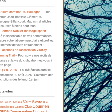
ens
AllureMarathon, 92 Boulogne –
8 bis
enue Jean-Baptiste Clément 92
ulogne-Billancourt. Magasin d’articles
 courses à pieds pour tous
Bertrand Nobilet, massage sportif –
lié indispensable de vos performances.
facez votre fatigue musculaire et profitez
einement de votre entrainement !
Facebook de l'association Viroflay
nning Trail –
Pour suivre nos récits de
urses et la vie du club, abonnez vous à
tre page
QBRC 2026 –
La 16è édition aura lieu
 dimanche 30 août 2026 ! Ouverture des
criptions dès le lundi 1er juin
ts-clés
50km
Bièvre
 de Buc
25 bosses
Buc
Courir en
Club
aussée des Géants
roupe
Course nature
Course à