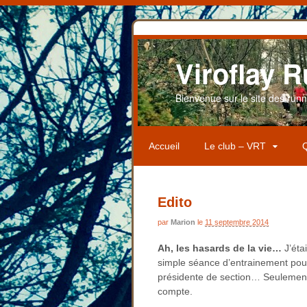
Viroflay R
Bienvenue sur le site des runner
Accueil
Le club – VRT
Q
Edito
par
Marion
le
11 septembre 2014
Ah, les hasards de la vie…
J’éta
simple séance d’entrainement pourr
présidente de section… Seulement 
compte.