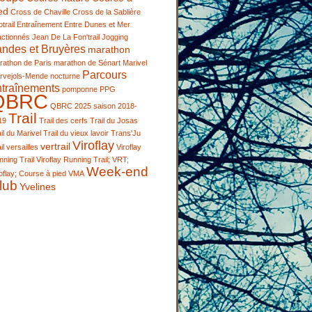
ed
Cross de Chaville
Cross de la Sablière
trail
Entraînement
Entre Dunes et Mer
actionnés
Jean De La Fon'trail
Jogging
andes et Bruyères
marathon
rathon de Paris
marathon de Sénart
Marivel
Parcours
rvejols-Mende
nocturne
ntraînements
pomponne
PPG
QBRC
QBRC 2025
saison 2018-
Trail
19
Trail des cerfs
Trail du Josas
il du Marivel
Trail du vieux lavoir
Trans'Ju
Viroflay
vertrail
il
versailles
Viroflay
ning Trail
Viroflay Running Trail; VRT;
Week-end
oflay; Course à pied
VMA
lub
Yvelines