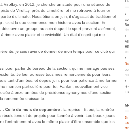
Li
 Viroflay, en 2012, je cherche un stade pour une séance de
 piste de Viroflay, près du cimetière, et me retrouve à tourner
rtie d’ultimate. Nous étions en juin, il s’agissait du traditionnel
av
p : c’est là que commence mon histoire avec la section. En
Bo
e découvre un groupe au sein duquel le sport parvient aisément,
de
à rimer avec plaisir et convivialité. Un état d’esprit qui me
Al
Ef
rente, je suis ravie de donner de mon temps pour ce club qui
pl
Ru
si pour parler du bureau de la section, qui ne ménage pas ses
co
résidente. Je leur adresse tous mes remerciements pour leurs
no
epuis tant d’années, et depuis juin, pour leur patience à me former
ne mention particulière pour toi, Fanfan, nouvellement vice-
le
ins
ssociée à onze années de présidence synonymes d’une section
 la renommée croissante.
Mo
té… Celle du mois de septembre
: la reprise ! Et oui, la rentrée
 résolutions et de projets pour l’année à venir. Les beaux jours
6h
dre l’entraînement avec le même plaisir d’être ensemble que les
Ch
g