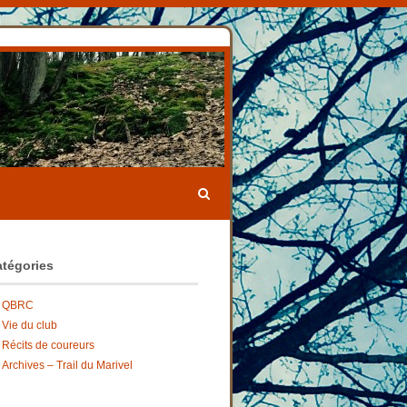
tégories
QBRC
Vie du club
Récits de coureurs
Archives – Trail du Marivel