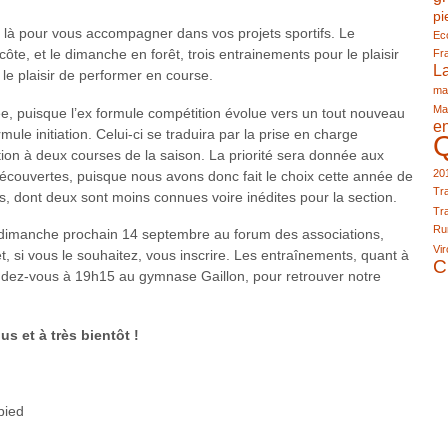
pi
t là pour vous accompagner dans vos projets sportifs. Le
Eco
ôte, et le dimanche en forêt, trois entrainements pour le plaisir
Fr
L
 le plaisir de performer en course.
ma
Ma
e, puisque l’ex formule compétition évolue vers un tout nouveau
e
rmule initiation. Celui-ci se traduira par la prise en charge
iption à deux courses de la saison. La priorité sera donnée aux
20
couvertes, puisque nous avons donc fait le choix cette année de
Tra
, dont deux sont moins connues voire inédites pour la section.
Tra
Run
dimanche prochain 14 septembre au forum des associations,
Vir
 si vous le souhaitez, vous inscrire. Les entraînements, quant à
C
ndez-vous à 19h15 au gymnase Gaillon, pour retrouver notre
us et à très bientôt !
pied