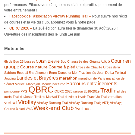
performances. Effacez votre fatigue musculaire et profitez pleinement de
votre entrainement !
Facebook de l'association Viroflay Running Trail –
Pour suivre nos récits
de courses et la vie du club, abonnez vous à notre page
QBRC 2026 –
La 16è édition aura lieu le dimanche 30 août 2026 !
Ouverture des inscriptions dès le lundi 1er juin
Mots-clés
Courir en
50km
Bièvre
Club
6h de Buc
25 bosses
Buc
Chaussée des Géants
groupe
Course nature
Course à pied
Cross de Chaville
Cross de la
Sablière
Ecotrail
Entraînement
Entre Dunes et Mer
Fractionnés
Jean De La Fon'trail
Landes et Bruyères
marathon
Jogging
marathon de Paris
marathon de
Parcours entraînements
Sénart
Marivel
Marvejols-Mende
nocturne
QBRC
Trail
pomponne
PPG
QBRC 2025
saison 2018-2019
Trail des
cerfs
Trail du Josas
Trail du Marivel
Trail du vieux lavoir
Trans'Ju Trail
versailles
Viroflay
vertrail
Viroflay Running Trail
Viroflay Running Trail; VRT; Viroflay;
Week-end Club
Yvelines
Course à pied
VMA