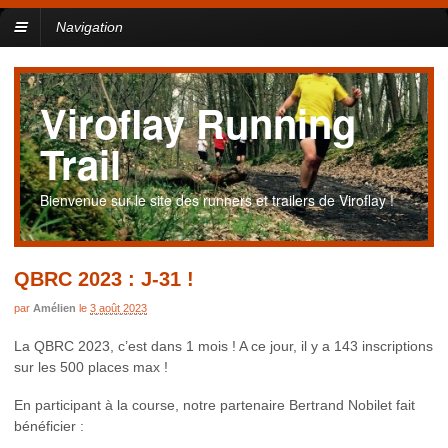
Navigation
Viroflay Running
Trail
Bienvenue sur le site des runners et trailers de Viroflay !
QBRC 2023 : J-31 !
par
Amélien
le
3 août 2023
La QBRC 2023, c’est dans 1 mois ! A ce jour, il y a 143 inscriptions
sur les 500 places max !
En participant à la course, notre partenaire Bertrand Nobilet fait
bénéficier :