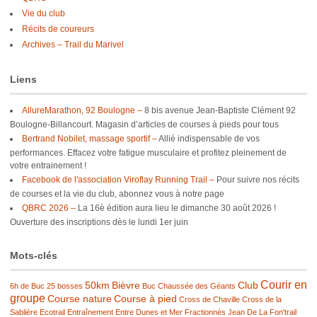
Vie du club
Récits de coureurs
Archives – Trail du Marivel
Liens
AllureMarathon, 92 Boulogne –
8 bis avenue Jean-Baptiste Clément 92
Boulogne-Billancourt. Magasin d’articles de courses à pieds pour tous
Bertrand Nobilet, massage sportif –
Allié indispensable de vos
performances. Effacez votre fatigue musculaire et profitez pleinement de
votre entrainement !
Facebook de l'association Viroflay Running Trail –
Pour suivre nos récits
de courses et la vie du club, abonnez vous à notre page
QBRC 2026 –
La 16è édition aura lieu le dimanche 30 août 2026 !
Ouverture des inscriptions dès le lundi 1er juin
Mots-clés
Courir en
50km
Bièvre
Club
6h de Buc
25 bosses
Buc
Chaussée des Géants
groupe
Course nature
Course à pied
Cross de Chaville
Cross de la
Sablière
Ecotrail
Entraînement
Entre Dunes et Mer
Fractionnés
Jean De La Fon'trail