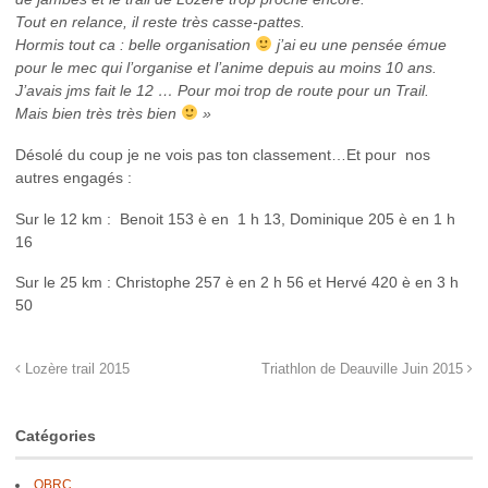
Tout en relance, il reste très casse-pattes.
Hormis tout ca : belle organisation
j’ai eu une pensée émue
pour le mec qui l’organise et l’anime depuis au moins 10 ans.
J’avais jms fait le 12 … Pour moi trop de route pour un Trail.
Mais bien très très bien
»
Désolé du coup je ne vois pas ton classement…Et pour nos
autres engagés :
Sur le 12 km : Benoit 153 è en 1 h 13, Dominique 205 è en 1 h
16
Sur le 25 km : Christophe 257 è en 2 h 56 et Hervé 420 è en 3 h
50
Lozère trail 2015
Triathlon de Deauville Juin 2015
Catégories
QBRC