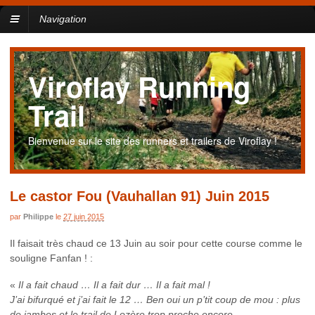
Navigation
Viroflay Running
Trail
Bienvenue sur le site des runners et trailers de Viroflay !
Le castor Fou (Vauhallan 91) Juin 2015
par
Philippe
le
27 juin 2015
Il faisait très chaud ce 13 Juin au soir pour cette course comme le
souligne Fanfan ! :
«
Il a fait chaud … Il a fait dur … Il a fait mal !
J’ai bifurqué et j’ai fait le 12 … Ben oui un p’tit coup de mou : plus
de jambes et le trail de Lozère trop proche encore.