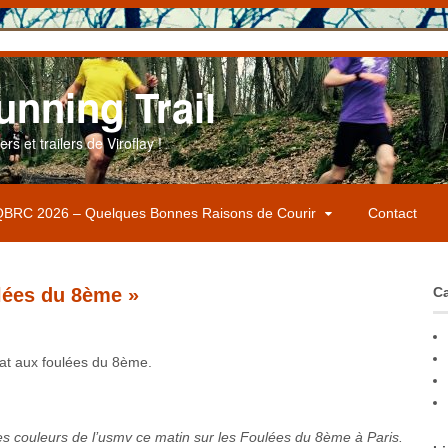
unning Trail
s et trailers de Viroflay !
BRC 2026 – Quelques Bonnes Raisons de Courir
Contact
ulées du 8ème »
Ca
at aux foulées du 8ème.
es couleurs de l’usmv ce matin sur les Foulées du 8ème à Paris.