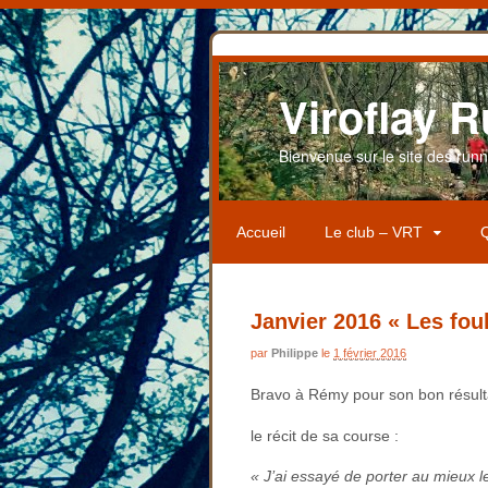
Viroflay R
Bienvenue sur le site des runner
Accueil
Le club – VRT
Q
Janvier 2016 « Les fo
par
Philippe
le
1 février 2016
Bravo à Rémy pour son bon résult
le récit de sa course :
« J’ai essayé de porter au mieux l