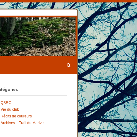
tégories
QBRC
Vie du club
Récits de coureurs
Archives – Trail du Marivel