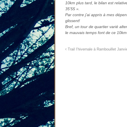
10km plus tard, le bilan est relat
35’55 ».
Par contre j’ai appris à mes dépen
glissent!
Bref, un tour de quartier varié al
le mauvais temps font de ce 10km
Trail l’hivernale à Rambouillet Janvi