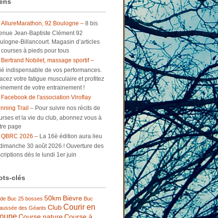
ens
AllureMarathon, 92 Boulogne –
8 bis
enue Jean-Baptiste Clément 92
ulogne-Billancourt. Magasin d’articles
 courses à pieds pour tous
Bertrand Nobilet, massage sportif –
lié indispensable de vos performances.
facez votre fatigue musculaire et profitez
einement de votre entrainement !
Facebook de l'association Viroflay
nning Trail –
Pour suivre nos récits de
urses et la vie du club, abonnez vous à
tre page
QBRC 2026 –
La 16è édition aura lieu
 dimanche 30 août 2026 ! Ouverture des
criptions dès le lundi 1er juin
ts-clés
50km
Bièvre
 de Buc
25 bosses
Buc
Courir en
Club
aussée des Géants
roupe
Course nature
Course à