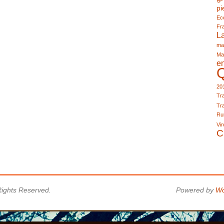
pi
Eco
Fr
L
ma
Ma
e
20
Tra
Tra
Run
Vir
C
 Rights Reserved.
Powered by
Wo