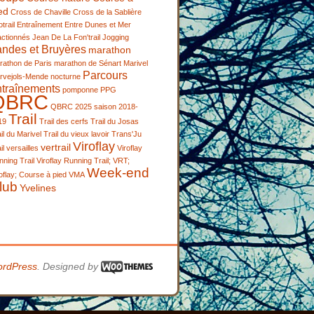
ed
Cross de Chaville
Cross de la Sablière
trail
Entraînement
Entre Dunes et Mer
actionnés
Jean De La Fon'trail
Jogging
andes et Bruyères
marathon
rathon de Paris
marathon de Sénart
Marivel
Parcours
rvejols-Mende
nocturne
ntraînements
pomponne
PPG
QBRC
QBRC 2025
saison 2018-
Trail
19
Trail des cerfs
Trail du Josas
il du Marivel
Trail du vieux lavoir
Trans'Ju
Viroflay
vertrail
il
versailles
Viroflay
ning Trail
Viroflay Running Trail; VRT;
Week-end
oflay; Course à pied
VMA
lub
Yvelines
rdPress
. Designed by