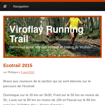
Navigation
Viroflay Running
Trail
Bienvenue sur le site des runners et trailers de Viroflay !
Ecotrail 2015
par
Philippe
le
5 avril 2015
Bravo aux coureurs de la section qui se sont élancés sur le
parcours de l’écotrail.
Dominique sur le 30 km en 3h30, Fred sur le 50 km en moins de
5h, Louis sur le 80 km en moins de 10h et Pascal sur le 80 km
avec les Joëlettes des « dunes d’espoir »