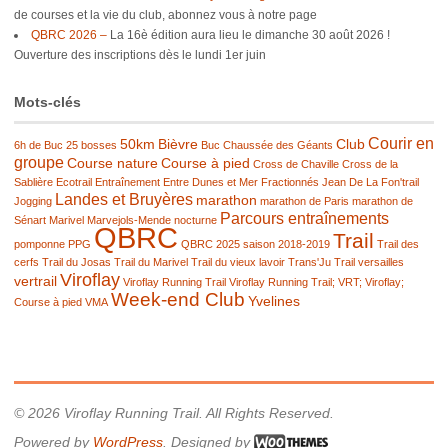
de courses et la vie du club, abonnez vous à notre page
QBRC 2026 –
La 16è édition aura lieu le dimanche 30 août 2026 !
Ouverture des inscriptions dès le lundi 1er juin
Mots-clés
Courir en
50km
Bièvre
Club
6h de Buc
25 bosses
Buc
Chaussée des Géants
groupe
Course nature
Course à pied
Cross de Chaville
Cross de la
Sablière
Ecotrail
Entraînement
Entre Dunes et Mer
Fractionnés
Jean De La Fon'trail
Landes et Bruyères
marathon
Jogging
marathon de Paris
marathon de
Parcours entraînements
Sénart
Marivel
Marvejols-Mende
nocturne
QBRC
Trail
pomponne
PPG
QBRC 2025
saison 2018-2019
Trail des
cerfs
Trail du Josas
Trail du Marivel
Trail du vieux lavoir
Trans'Ju Trail
versailles
Viroflay
vertrail
Viroflay Running Trail
Viroflay Running Trail; VRT; Viroflay;
Week-end Club
Yvelines
Course à pied
VMA
© 2026 Viroflay Running Trail. All Rights Reserved.
Powered by
WordPress
. Designed by