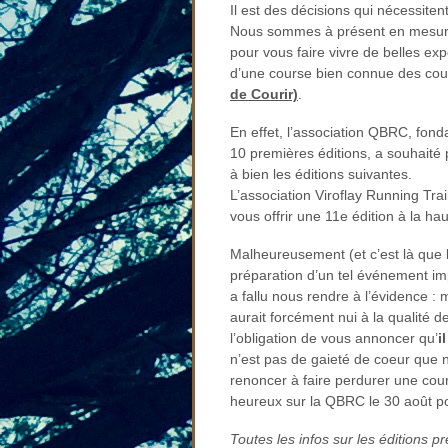
Il est des décisions qui nécessite
Nous sommes à présent en mesure
pour vous faire vivre de belles ex
d’une course bien connue des cou
de Courir)
.
En effet, l’association QBRC, fonda
10 premières éditions, a souhaité 
à bien les éditions suivantes.
L’association Viroflay Running Trai
vous offrir une 11e édition à la h
Malheureusement (et c’est là que la
préparation d’un tel événement impo
a fallu nous rendre à l’évidence : 
aurait forcément nui à la qualit
l’obligation de vous annoncer qu’
i
n’est pas de gaieté de coeur que n
renoncer à faire perdurer une cou
heureux sur la QBRC le 30 août po
Toutes les infos sur les éditions p