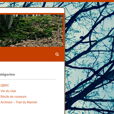
tégories
QBRC
Vie du club
Récits de coureurs
Archives – Trail du Marivel