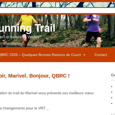
unning Trail
s et trailers de Viroflay !
BRC 2026 – Quelques Bonnes Raisons de Courir
Contact
ir, Marivel. Bonjour, QBRC !
Ca
ation du trail du Marivel vous présente ses meilleurs vœux
.
des changements pour le VRT…