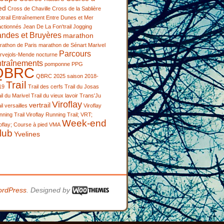
ed
Cross de Chaville
Cross de la Sablière
trail
Entraînement
Entre Dunes et Mer
actionnés
Jean De La Fon'trail
Jogging
andes et Bruyères
marathon
rathon de Paris
marathon de Sénart
Marivel
Parcours
rvejols-Mende
nocturne
ntraînements
pomponne
PPG
QBRC
QBRC 2025
saison 2018-
Trail
19
Trail des cerfs
Trail du Josas
il du Marivel
Trail du vieux lavoir
Trans'Ju
Viroflay
vertrail
il
versailles
Viroflay
ning Trail
Viroflay Running Trail; VRT;
Week-end
oflay; Course à pied
VMA
lub
Yvelines
rdPress
. Designed by