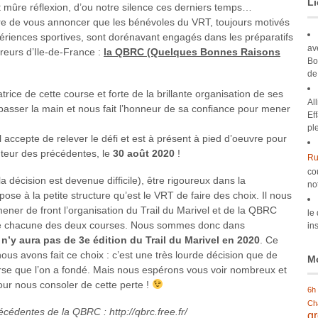
Li
nt mûre réflexion, d’ou notre silence ces derniers temps…
 de vous annoncer que les bénévoles du VRT, toujours motivés
périences sportives, sont dorénavant engagés dans les préparatifs
av
reurs d’Ile-de-France :
la QBRC (Quelques Bonnes Raisons
Bo
de
trice de cette course et forte de la brillante organisation de ses
Al
passer la main et nous fait l’honneur de sa confiance pour mener
Ef
pl
l accepte de relever le défi et est à présent à pied d’oeuvre pour
auteur des précédentes, le
30 août 2020
!
Ru
co
 décision est devenue difficile), être rigoureux dans la
no
se à la petite structure qu’est le VRT de faire des choix. Il nous
mener de front l’organisation du Trail du Marivel et de la QBRC
le
é de chacune des deux courses. Nous sommes donc dans
ins
l n’y aura pas de 3e édition du Trail du Marivel en 2020
. Ce
ous avons fait ce choix : c’est une très lourde décision que de
Mo
rse que l’on a fondé. Mais nous espérons vous voir nombreux et
ur nous consoler de cette perte !
6h
Ch
récédentes de la QBRC : http://qbrc.free.fr/
g