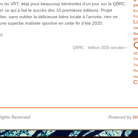
s du VRT, déjà pour beaucoup bénévoles d’un jour sur la QBRC,
pi
r ce qui a fait le succès des 10 premières éditions. Projet
Eco
 bio, sans oublier la délicieuse bière locale à l’arrivée, rien ne
Fr
L
ne superbe matinée sportive en cette fin d’été 2020.
ma
Ma
el
e
QBRC : édition 2020 annulée
20
Tra
Tra
Run
Vir
C
 Rights Reserved.
Powered by
Wo