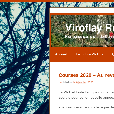
Viroflay R
Bienvenue sur le site des runner
Accueil
Le club – VRT
Q
Courses 2020 – Au revo
par
Marion
le
6 janvier 2020
Le VRT et toute l’équipe d’organis
sportifs pour cette nouvelle année
2020 se présente sous le signe 