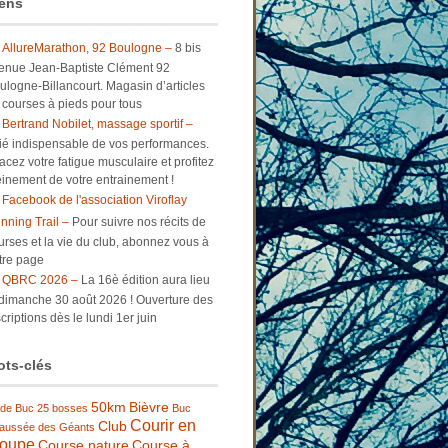
ens
AllureMarathon, 92 Boulogne –
8 bis
enue Jean-Baptiste Clément 92
ulogne-Billancourt. Magasin d’articles
 courses à pieds pour tous
Bertrand Nobilet, massage sportif –
lié indispensable de vos performances.
facez votre fatigue musculaire et profitez
einement de votre entrainement !
Facebook de l'association Viroflay
nning Trail –
Pour suivre nos récits de
urses et la vie du club, abonnez vous à
tre page
QBRC 2026 –
La 16è édition aura lieu
 dimanche 30 août 2026 ! Ouverture des
criptions dès le lundi 1er juin
ts-clés
50km
Bièvre
 de Buc
25 bosses
Buc
Courir en
Club
aussée des Géants
roupe
Course nature
Course à