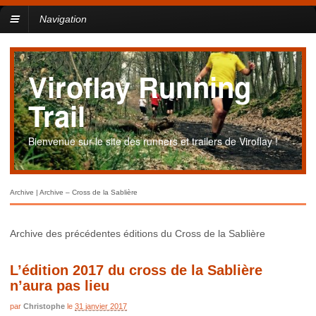
Navigation
Viroflay Running
Trail
Bienvenue sur le site des runners et trailers de Viroflay !
Archive | Archive – Cross de la Sablière
Archive des précédentes éditions du Cross de la Sablière
L’édition 2017 du cross de la Sablière
n’aura pas lieu
par
Christophe
le
31 janvier 2017