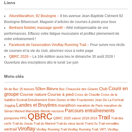
Liens
AllureMarathon, 92 Boulogne –
8 bis avenue Jean-Baptiste Clément 92
Boulogne-Billancourt. Magasin d’articles de courses à pieds pour tous
Bertrand Nobilet, massage sportif –
Allié indispensable de vos
performances. Effacez votre fatigue musculaire et profitez pleinement de
votre entrainement !
Facebook de l'association Viroflay Running Trail –
Pour suivre nos récits
de courses et la vie du club, abonnez vous à notre page
QBRC 2026 –
La 16è édition aura lieu le dimanche 30 août 2026 !
Ouverture des inscriptions dès le lundi 1er juin
Mots-clés
Courir en
50km
Bièvre
Club
6h de Buc
25 bosses
Buc
Chaussée des Géants
groupe
Course nature
Course à pied
Cross de Chaville
Cross de la
Sablière
Ecotrail
Entraînement
Entre Dunes et Mer
Fractionnés
Jean De La Fon'trail
Landes et Bruyères
marathon
Jogging
marathon de Paris
marathon de
Parcours entraînements
Sénart
Marivel
Marvejols-Mende
nocturne
QBRC
Trail
pomponne
PPG
QBRC 2025
saison 2018-2019
Trail des
cerfs
Trail du Josas
Trail du Marivel
Trail du vieux lavoir
Trans'Ju Trail
versailles
Viroflay
vertrail
Viroflay Running Trail
Viroflay Running Trail; VRT; Viroflay;